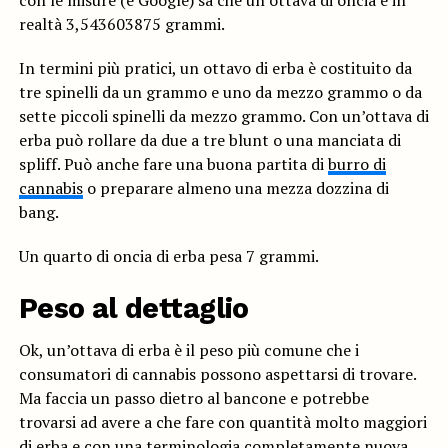
con le misure (e Google) sa che un’ottava di oncia è in
realtà 3,543603875 grammi.
In termini più pratici, un ottavo di erba è costituito da
tre spinelli da un grammo e uno da mezzo grammo o da
sette piccoli spinelli da mezzo grammo. Con un’ottava di
erba può rollare da due a tre blunt o una manciata di
spliff. Può anche fare una buona partita di
burro di
cannabis
o preparare almeno una mezza dozzina di
bang.
Un quarto di oncia di erba pesa 7 grammi.
Peso al dettaglio
Ok, un’ottava di erba è il peso più comune che i
consumatori di cannabis possono aspettarsi di trovare.
Ma faccia un passo dietro al bancone e potrebbe
trovarsi ad avere a che fare con quantità molto maggiori
di erba e con una terminologia completamente nuova.