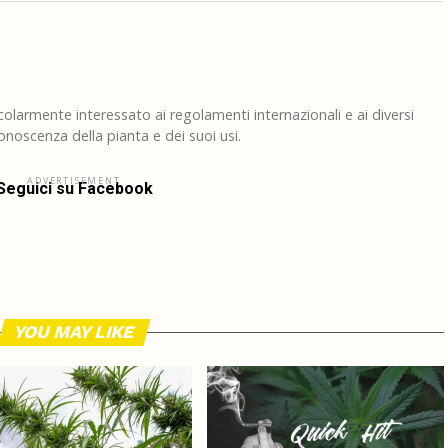
larmente interessato ai regolamenti internazionali e ai diversi
noscenza della pianta e dei suoi usi.
ADVERTISEMENT
Seguici su Facebook
YOU MAY LIKE