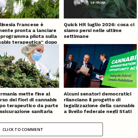
linesia francese è
Quick Hit luglio 2026: cosa ci
mente pronta a lanciare
siamo persi nelle ultime
o programma pilota sulla
settimane
abis terapeutica” dopo
di ritardo
rmania mette fine al
Alcuni senatori democratici
rso dei fiori di cannabis
rilanciano il progetto di
po terapeutico da parte
legalizzazione della cannabis
assicurazione sanitaria
a livello federale negli Stati
ica
Uniti
CLICK TO COMMENT