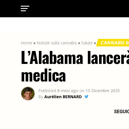
CANNABIS 
Home
»
Notizie sulla cannabis
»
Salute
»
L’Alabama lancer
medica
Published
8 mesi ago
on
13 Dicembre 2025
By
Aurélien BERNARD
SEGUI