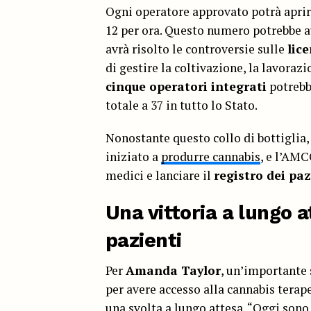
Ogni operatore approvato potrà apri
12 per ora. Questo numero potrebbe a
avrà risolto le controversie sulle
lic
di gestire la coltivazione, la lavorazi
cinque operatori integrati
potrebb
totale a 37 in tutto lo Stato.
Nonostante questo collo di bottiglia, 
iniziato a
produrre cannabis
, e l’AMC
medici e lanciare il
registro dei paz
Una vittoria a lungo a
pazienti
Per
Amanda Taylor
, un’importante 
per avere accesso alla cannabis terape
una svolta a lungo attesa. “Oggi son