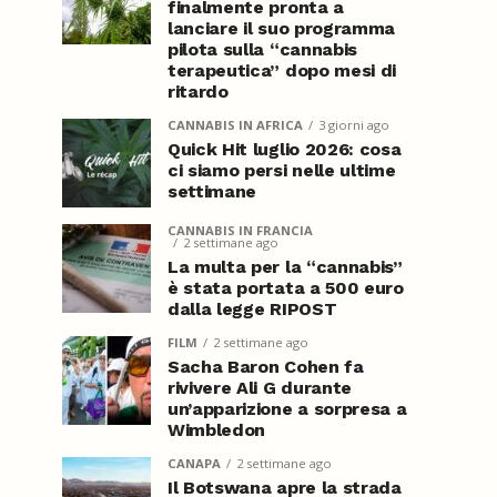
finalmente pronta a
lanciare il suo programma
pilota sulla “cannabis
terapeutica” dopo mesi di
ritardo
CANNABIS IN AFRICA
3 giorni ago
Quick Hit luglio 2026: cosa
ci siamo persi nelle ultime
settimane
CANNABIS IN FRANCIA
2 settimane ago
La multa per la “cannabis”
è stata portata a 500 euro
dalla legge RIPOST
FILM
2 settimane ago
Sacha Baron Cohen fa
rivivere Ali G durante
un’apparizione a sorpresa a
Wimbledon
CANAPA
2 settimane ago
Il Botswana apre la strada