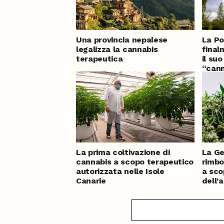
Una provincia nepalese
La Po
legalizza la cannabis
final
terapeutica
il su
“cann
mesi 
La prima coltivazione di
La Ge
cannabis a scopo terapeutico
rimbo
autorizzata nelle Isole
a sco
Canarie
dell’
pubbl