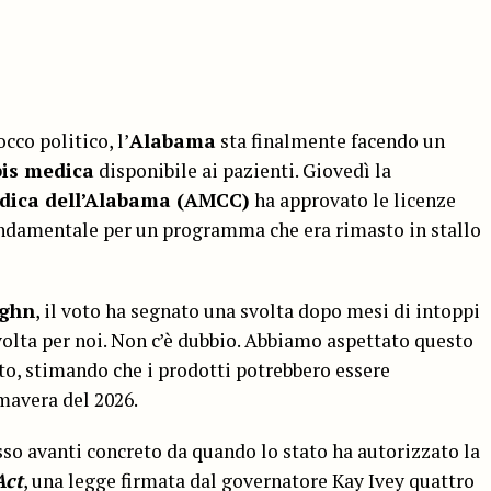
cco politico, l’
Alabama
sta finalmente facendo un
is medica
disponibile ai pazienti. Giovedì la
ica dell’
Alabama
(AMCC)
ha approvato le licenze
fondamentale per un programma che era rimasto in stallo
ughn
, il voto ha segnato una svolta dopo mesi di intoppi
volta per noi. Non c’è dubbio. Abbiamo aspettato questo
to, stimando che i prodotti potrebbero essere
imavera del 2026.
so avanti concreto da quando lo stato ha autorizzato la
Act
, una legge firmata dal governatore Kay Ivey quattro