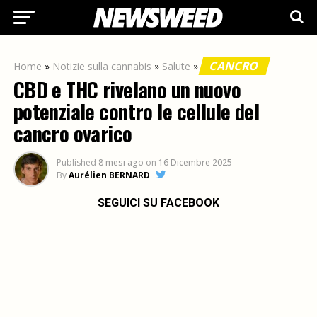
CANCRO
Home
»
Notizie sulla cannabis
»
Salute
»
CBD e THC rivelano un nuovo
potenziale contro le cellule del
cancro ovarico
Published
8 mesi ago
on
16 Dicembre 2025
By
Aurélien BERNARD
SEGUICI SU FACEBOOK