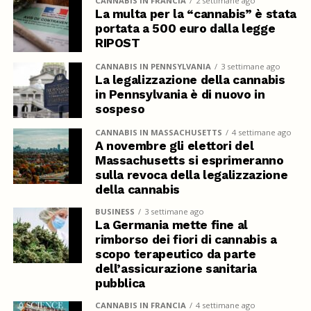
CANNABIS IN FRANCIA
2 settimane ago
La multa per la “cannabis” è stata
portata a 500 euro dalla legge
RIPOST
CANNABIS IN PENNSYLVANIA
3 settimane ago
La legalizzazione della cannabis
in Pennsylvania è di nuovo in
sospeso
CANNABIS IN MASSACHUSETTS
4 settimane ago
A novembre gli elettori del
Massachusetts si esprimeranno
sulla revoca della legalizzazione
della cannabis
BUSINESS
3 settimane ago
La Germania mette fine al
rimborso dei fiori di cannabis a
scopo terapeutico da parte
dell’assicurazione sanitaria
pubblica
CANNABIS IN FRANCIA
4 settimane ago