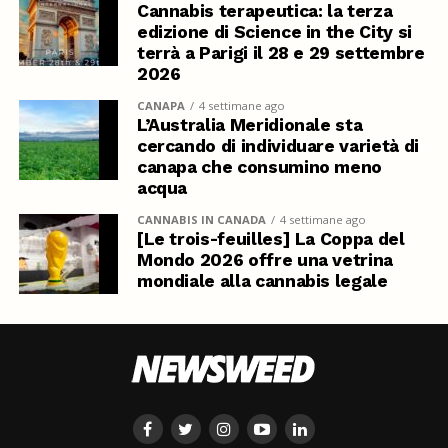
Cannabis terapeutica: la terza
edizione di Science in the City si
terrà a Parigi il 28 e 29 settembre
2026
CANAPA
4 settimane ago
L’Australia Meridionale sta
cercando di individuare varietà di
canapa che consumino meno
acqua
CANNABIS IN CANADA
4 settimane ago
[Le trois-feuilles] La Coppa del
Mondo 2026 offre una vetrina
mondiale alla cannabis legale