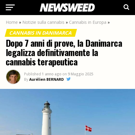
Home
»
Notizie sulla cannabis
»
Cannabis in Europa
»
CANNABIS IN DANIMARCA
Dopo 7 anni di prove, la Danimarca
legalizza definitivamente la
cannabis terapeutica
Published
1 anno ago
on
9 Maggio 2025
By
Aurélien BERNARD