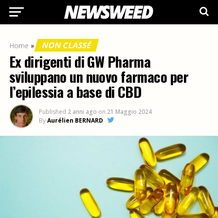
NON CLASSÉ
Home
»
Ex dirigenti di GW Pharma
sviluppano un nuovo farmaco per
l’epilessia a base di CBD
Published
2 anni ago
on
21 Maggio 2024
By
Aurélien BERNARD