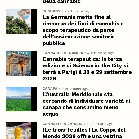
della cannabis
BUSINESS
2 settimane ago
La Germania mette fine al
rimborso dei fiori di cannabis a
scopo terapeutico da parte
dell’assicurazione sanitaria
pubblica
CANNABIS IN FRANCIA
4 settimane ago
Cannabis terapeutica: la terza
edizione di Science in the City si
terrà a Parigi il 28 e 29 settembre
2026
CANAPA
4 settimane ago
L’Australia Meridionale sta
cercando di individuare varietà di
canapa che consumino meno
acqua
CANNABIS IN CANADA
4 settimane ago
[Le trois-feuilles] La Coppa del
Mondo 2026 offre una vetrina