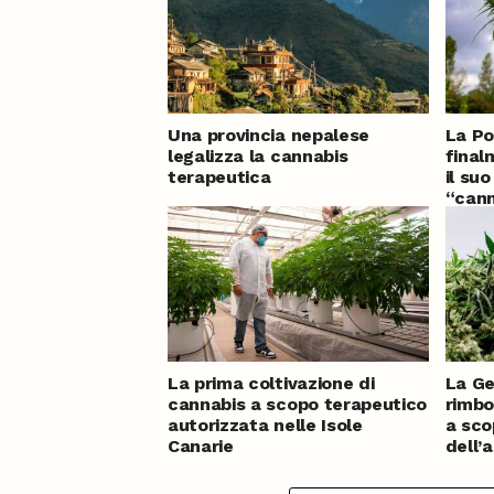
Una provincia nepalese
La Po
legalizza la cannabis
final
terapeutica
il su
“cann
mesi 
La prima coltivazione di
La Ge
cannabis a scopo terapeutico
rimbo
autorizzata nelle Isole
a sco
Canarie
dell’
pubbl