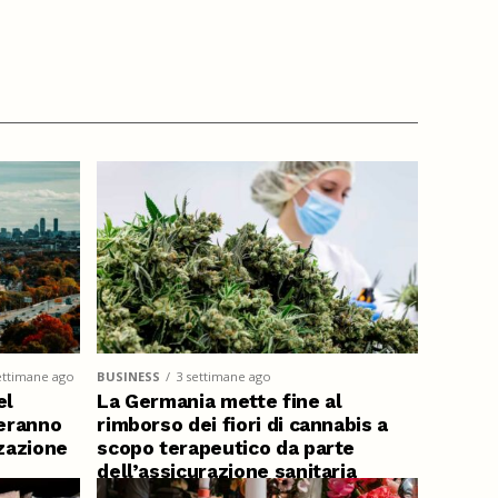
ettimane ago
BUSINESS
3 settimane ago
el
La Germania mette fine al
eranno
rimborso dei fiori di cannabis a
zzazione
scopo terapeutico da parte
dell’assicurazione sanitaria
pubblica