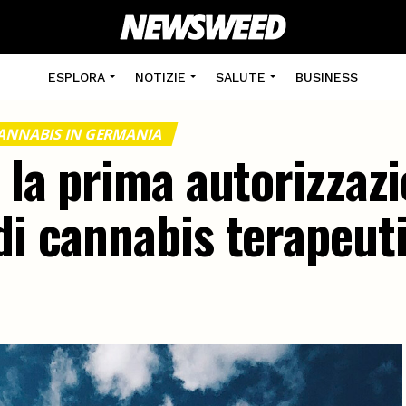
ESPLORA
NOTIZIE
SALUTE
BUSINESS
ANNABIS IN GERMANIA
a la prima autorizzaz
di cannabis terapeut