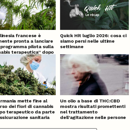
linesia francese è
Quick Hit luglio 2026: cosa ci
mente pronta a lanciare
siamo persi nelle ultime
o programma pilota sulla
settimane
abis terapeutica” dopo
di ritardo
rmania mette fine al
Un olio a base di THC:CBD
rso dei fiori di cannabis
mostra risultati promettenti
po terapeutico da parte
nel trattamento
assicurazione sanitaria
dell’agitazione nelle persone
ica
affette da demenza