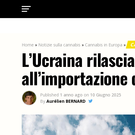
C
Home
»
Notizie sulla cannabis
»
Cannabis in Europa
»
L’Ucraina rilasci
all’importazione 
Published
1 anno ago
on
10 Giugno 2025
By
Aurélien BERNARD