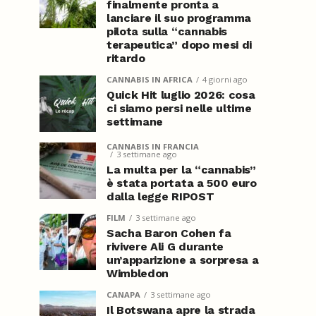
finalmente pronta a
lanciare il suo programma
pilota sulla “cannabis
terapeutica” dopo mesi di
ritardo
CANNABIS IN AFRICA
4 giorni ago
Quick Hit luglio 2026: cosa
ci siamo persi nelle ultime
settimane
CANNABIS IN FRANCIA
3 settimane ago
La multa per la “cannabis”
è stata portata a 500 euro
dalla legge RIPOST
FILM
3 settimane ago
Sacha Baron Cohen fa
rivivere Ali G durante
un’apparizione a sorpresa a
Wimbledon
CANAPA
3 settimane ago
Il Botswana apre la strada