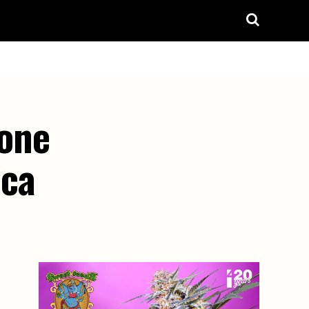
ione
ica