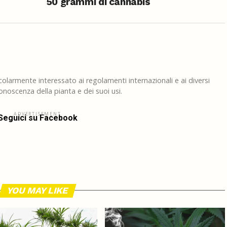
50 grammi di cannabis
larmente interessato ai regolamenti internazionali e ai diversi
noscenza della pianta e dei suoi usi.
ADVERTISEMENT
Seguici su Facebook
YOU MAY LIKE