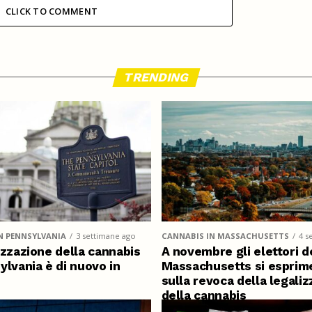
CLICK TO COMMENT
TRENDING
N PENNSYLVANIA
3 settimane ago
CANNABIS IN MASSACHUSETTS
4 s
izzazione della cannabis
A novembre gli elettori d
ylvania è di nuovo in
Massachusetts si esprim
sulla revoca della legali
della cannabis