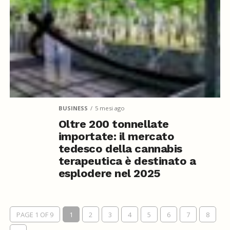
BUSINESS
5 mesi ago
Oltre 200 tonnellate
importate: il mercato
tedesco della cannabis
terapeutica è destinato a
esplodere nel 2025
PAGE 1 OF 9
1
2
3
4
5
6
7
8