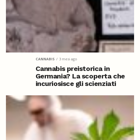
CANNABIS
3 mesi ago
Cannabis preistorica in
Germania? La scoperta che
incuriosisce gli scienziati