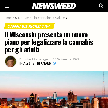
Home
»
Notizie sulla cannabis
»
Salute
»
CANNABIS RICREATIVA
Il Wisconsin presenta un nuovo
piano per legalizzare la cannabis
per gli adulti
Published
3 anni ago
on
26 Settembre 2023
By
Aurélien BERNARD