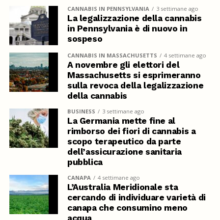
CANNABIS IN PENNSYLVANIA
3 settimane ago
La legalizzazione della cannabis
in Pennsylvania è di nuovo in
sospeso
CANNABIS IN MASSACHUSETTS
4 settimane ago
A novembre gli elettori del
Massachusetts si esprimeranno
sulla revoca della legalizzazione
della cannabis
BUSINESS
3 settimane ago
La Germania mette fine al
rimborso dei fiori di cannabis a
scopo terapeutico da parte
dell’assicurazione sanitaria
pubblica
CANAPA
4 settimane ago
L’Australia Meridionale sta
cercando di individuare varietà di
canapa che consumino meno
acqua