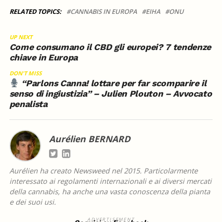
RELATED TOPICS:
CANNABIS IN EUROPA
EIHA
ONU
UP NEXT
Come consumano il CBD gli europei? 7 tendenze
chiave in Europa
DON'T MISS
“Parlons Canna! lottare per far scomparire il
senso di ingiustizia” – Julien Plouton – Avvocato
penalista
Aurélien BERNARD
Aurélien ha creato Newsweed nel 2015. Particolarmente
interessato ai regolamenti internazionali e ai diversi mercati
della cannabis, ha anche una vasta conoscenza della pianta
e dei suoi usi.
ADVERTISEMENT