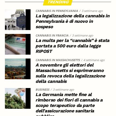
TRENDING
CANNABIS IN PENNSYLVANIA
3 settimane ago
La legalizzazione della cannabis in
Pennsylvania è di nuovo in
sospeso
CANNABIS IN FRANCIA
3 settimane ago
La multa per la “cannabis” è stata
portata a 500 euro dalla legge
RIPOST
CANNABIS IN MASSACHUSETTS
4 settimane ago
A novembre gli elettori del
Massachusetts si esprimeranno
sulla revoca della legalizzazione
della cannabis
BUSINESS
3 settimane ago
La Germania mette fine al
rimborso dei fiori di cannabis a
scopo terapeutico da parte
dell’assicurazione sanitaria