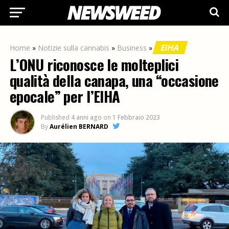
EIHA
Home
»
Notizie sulla cannabis
»
Business
»
L’ONU riconosce le molteplici
qualità della canapa, una “occasione
epocale” per l’EIHA
Published
4 anni ago
on
1 Febbraio 2023
By
Aurélien BERNARD