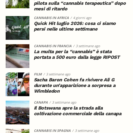
pilota sulla “cannabis terapeutica” dopo
mesi di ritardo
CANNABIS IN AFRICA
4 giorni ago
Quick Hit luglio 2026: cosa ci siamo
persi nelle ultime settimane
CANNABIS IN FRANCIA
3 settimane ago
La multa per la “cannabis” è stata
portata a 500 euro dalla legge RIPOST
FILM
3 settimane ago
Sacha Baron Cohen fa rivivere Ali G
durante un’apparizione a sorpresa a
Wimbledon
CANAPA
3 settimane ago
Il Botswana apre la strada alla
coltivazione commerciale della canapa
CANNABIS IN SPAGNA
3 settimane ago