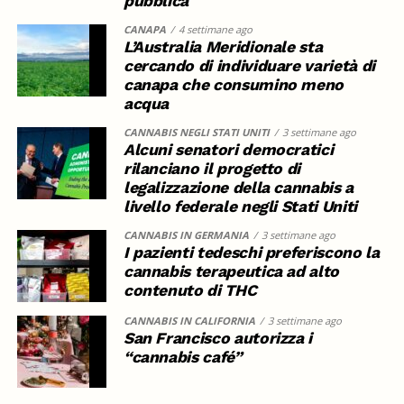
pubblica
CANAPA
4 settimane ago
L’Australia Meridionale sta
cercando di individuare varietà di
canapa che consumino meno
acqua
CANNABIS NEGLI STATI UNITI
3 settimane ago
Alcuni senatori democratici
rilanciano il progetto di
legalizzazione della cannabis a
livello federale negli Stati Uniti
CANNABIS IN GERMANIA
3 settimane ago
I pazienti tedeschi preferiscono la
cannabis terapeutica ad alto
contenuto di THC
CANNABIS IN CALIFORNIA
3 settimane ago
San Francisco autorizza i
“cannabis café”