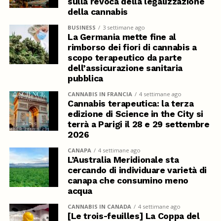
sulla revoca della legalizzazione
della cannabis
BUSINESS
3 settimane ago
La Germania mette fine al
rimborso dei fiori di cannabis a
scopo terapeutico da parte
dell’assicurazione sanitaria
pubblica
CANNABIS IN FRANCIA
4 settimane ago
Cannabis terapeutica: la terza
edizione di Science in the City si
terrà a Parigi il 28 e 29 settembre
2026
CANAPA
4 settimane ago
L’Australia Meridionale sta
cercando di individuare varietà di
canapa che consumino meno
acqua
CANNABIS IN CANADA
4 settimane ago
[Le trois-feuilles] La Coppa del