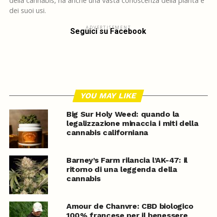
della cannabis, ha anche una vasta conoscenza della pianta e
dei suoi usi.
ADVERTISEMENT
Seguici su Facebook
YOU MAY LIKE
Big Sur Holy Weed: quando la
legalizzazione minaccia i miti della
cannabis californiana
Barney’s Farm rilancia l’AK-47: il
ritorno di una leggenda della
cannabis
Amour de Chanvre: CBD biologico
100% francese per il benessere