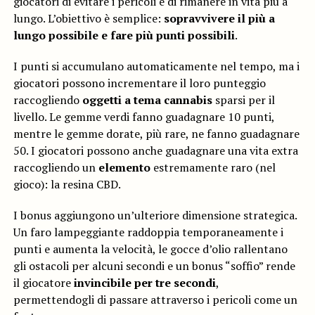
giocatori di evitare i pericoli e di rimanere in vita più a
lungo. L’obiettivo è semplice:
sopravvivere il più a
lungo possibile e fare più punti possibili
.
I punti si accumulano automaticamente nel tempo, ma i
giocatori possono incrementare il loro punteggio
raccogliendo
oggetti a tema cannabis
sparsi per il
livello. Le gemme verdi fanno guadagnare 10 punti,
mentre le gemme dorate, più rare, ne fanno guadagnare
50. I giocatori possono anche guadagnare una vita extra
raccogliendo un
elemento
estremamente raro (nel
gioco): la resina CBD.
I bonus aggiungono un’ulteriore dimensione strategica.
Un faro lampeggiante raddoppia temporaneamente i
punti e aumenta la velocità, le gocce d’olio rallentano
gli ostacoli per alcuni secondi e un bonus “soffio” rende
il giocatore
invincibile per tre secondi
,
permettendogli di passare attraverso i pericoli come un