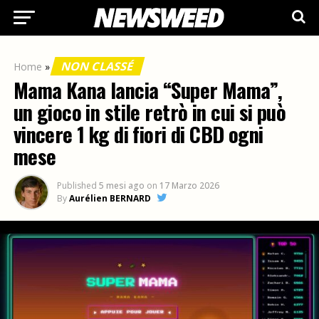
NON CLASSÉ
Home
»
Mama Kana lancia “Super Mama”,
un gioco in stile retrò in cui si può
vincere 1 kg di fiori di CBD ogni
mese
Published
5 mesi ago
on
17 Marzo 2026
By
Aurélien BERNARD