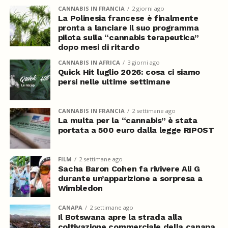
CANNABIS IN FRANCIA
2 giorni ago
La Polinesia francese è finalmente
pronta a lanciare il suo programma
pilota sulla “cannabis terapeutica”
dopo mesi di ritardo
CANNABIS IN AFRICA
3 giorni ago
Quick Hit luglio 2026: cosa ci siamo
persi nelle ultime settimane
CANNABIS IN FRANCIA
2 settimane ago
La multa per la “cannabis” è stata
portata a 500 euro dalla legge RIPOST
FILM
2 settimane ago
Sacha Baron Cohen fa rivivere Ali G
durante un’apparizione a sorpresa a
Wimbledon
CANAPA
2 settimane ago
Il Botswana apre la strada alla
coltivazione commerciale della canapa