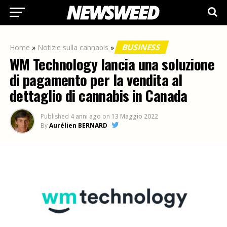
BUSINESS
Home
»
Notizie sulla cannabis
»
WM Technology lancia una soluzione
di pagamento per la vendita al
dettaglio di cannabis in Canada
Published
4 anni ago
on
13 Maggio 2022
By
Aurélien BERNARD