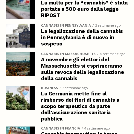
La multa per la “cannabis” è stata
portata a 500 euro dalla legge
RIPOST
CANNABIS IN PENNSYLVANIA
3 settimane ago
La legalizzazione della cannabis
in Pennsylvania è di nuovo in
sospeso
CANNABIS IN MASSACHUSETTS
4 settimane ago
A novembre gli elettori del
Massachusetts si esprimeranno
sulla revoca della legalizzazione
della cannabis
BUSINESS
3 settimane ago
La Germania mette fine al
rimborso dei fiori di cannabis a
scopo terapeutico da parte
dell’assicurazione sanitaria
pubblica
CANNABIS IN FRANCIA
4 settimane ago
Cannabis terapeutica: la terza