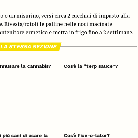
o o un misurino, versi circa 2 cucchiai di impasto alla
e. Rivesta/rotoli le palline nelle noci macinate
ontenitore ermetico e metta in frigo fino a 2 settimane.
LA STESSA SEZIONE
nnusare la cannabis?
Cos’è la “terp sauce”?
 più sani di usare la
Cos’è l’ice-o-lator?