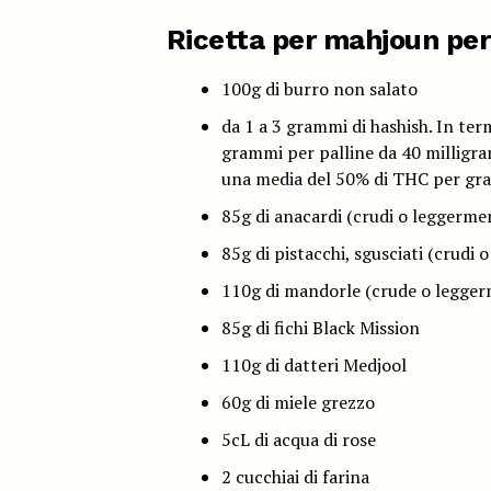
Ricetta per mahjoun per
100g di burro non salato
da 1 a 3 grammi di hashish. In te
grammi per palline da 40 milligra
una media del 50% di THC per gr
85g di anacardi (crudi o leggerment
85g di pistacchi, sgusciati (crudi 
110g di mandorle (crude o leggerm
85g di fichi Black Mission
110g di datteri Medjool
60g di miele grezzo
5cL di acqua di rose
2 cucchiai di farina