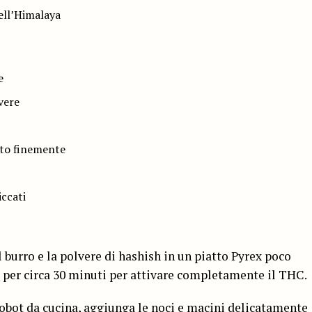
dell’Himalaya
e
vere
ato finemente
iccati
il burro e la polvere di hashish in un piatto Pyrex poco
e per circa 30 minuti per attivare completamente il THC.
 robot da cucina, aggiunga le noci e macini delicatamente