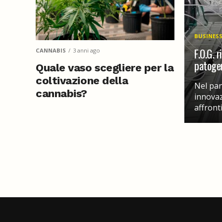
BUSINES
F.O.G. r
CANNABIS
3 anni ago
patogen
Quale vaso scegliere per la
coltivazione della
Nel pan
cannabis?
innovaz
affronti