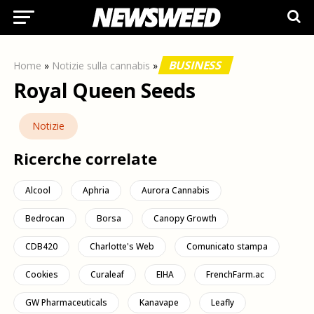
BUSINESS
Home
»
Notizie sulla cannabis
»
Royal Queen Seeds
Notizie
Ricerche correlate
Alcool
Aphria
Aurora Cannabis
Bedrocan
Borsa
Canopy Growth
CDB420
Charlotte's Web
Comunicato stampa
Cookies
Curaleaf
EIHA
FrenchFarm.ac
GW Pharmaceuticals
Kanavape
Leafly