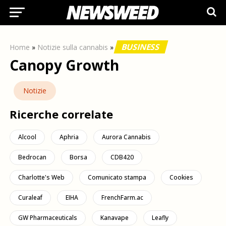
BUSINESS
Home
»
Notizie sulla cannabis
»
Canopy Growth
Notizie
Ricerche correlate
Alcool
Aphria
Aurora Cannabis
Bedrocan
Borsa
CDB420
Charlotte's Web
Comunicato stampa
Cookies
Curaleaf
EIHA
FrenchFarm.ac
GW Pharmaceuticals
Kanavape
Leafly