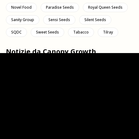
Novel Food
Paradise Seeds
Royal Queen Seeds
Sanity Group
Sensi Seeds
Silent Seeds
SQDC
Sweet Seeds
Tabacco
Tilray
Notizie da Canopy Growth