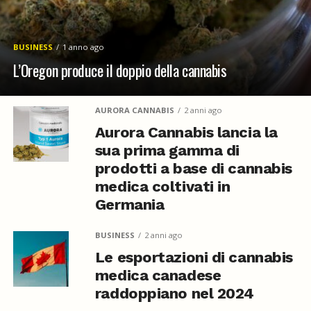
BUSINESS
1 anno ago
L’Oregon produce il doppio della cannabis
AURORA CANNABIS
2 anni ago
Aurora Cannabis lancia la
sua prima gamma di
prodotti a base di cannabis
medica coltivati in
Germania
BUSINESS
2 anni ago
Le esportazioni di cannabis
medica canadese
raddoppiano nel 2024