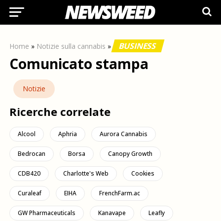
BUSINESS
Home
»
Notizie sulla cannabis
»
Comunicato stampa
Notizie
Ricerche correlate
Alcool
Aphria
Aurora Cannabis
Bedrocan
Borsa
Canopy Growth
CDB420
Charlotte's Web
Cookies
Curaleaf
EIHA
FrenchFarm.ac
GW Pharmaceuticals
Kanavape
Leafly