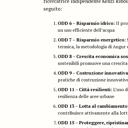
ricercatrice indipendente Kenzi Ribou
seguito:
ODD 6 – Risparmio idrico:
Il pro
un uso efficiente dell’acqua
ODD 7 – Risparmio energetico:
S
termica, la metodologia di Augur c
ODD 8 – Crescita economica sost
sostenibili promuove una crescita
ODD 9 – Costruzione innovativa 
pratiche di costruzione innovative
ODD 11 – Città resilienti:
L’uso d
resilienza delle aree urbane
ODD 13 – Lotta al cambiamento 
contribuisce attivamente alla lot
ODD 15 – Proteggere, ripristina