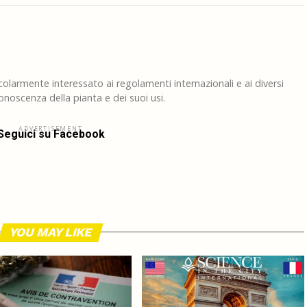
larmente interessato ai regolamenti internazionali e ai diversi
noscenza della pianta e dei suoi usi.
ADVERTISEMENT
Seguici su Facebook
YOU MAY LIKE