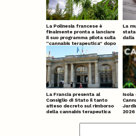
La Polinesia francese è
La mu
finalmente pronta a lanciare
stata
il suo programma pilota sulla
dalla
“cannabis terapeutica” dopo
mesi di ritardo
La Francia presenta al
Isola 
Consiglio di Stato il tanto
Canna
atteso decreto sul rimborso
Jardi
della cannabis terapeutica
2026