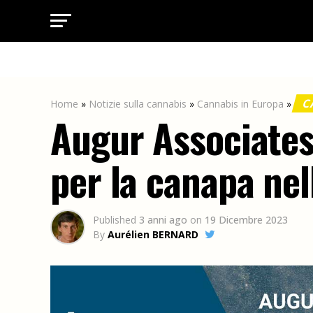
C
Home
»
Notizie sulla cannabis
»
Cannabis in Europa
»
Augur Associates 
per la canapa nel
Published
3 anni ago
on
19 Dicembre 2023
By
Aurélien BERNARD