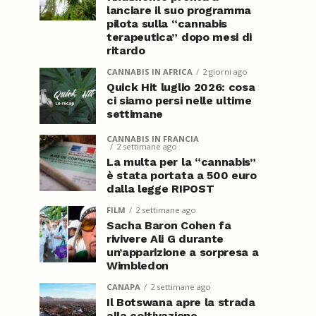
lanciare il suo programma
pilota sulla “cannabis
terapeutica” dopo mesi di
ritardo
CANNABIS IN AFRICA
2 giorni ago
Quick Hit luglio 2026: cosa
ci siamo persi nelle ultime
settimane
CANNABIS IN FRANCIA
2 settimane ago
La multa per la “cannabis”
è stata portata a 500 euro
dalla legge RIPOST
FILM
2 settimane ago
Sacha Baron Cohen fa
rivivere Ali G durante
un’apparizione a sorpresa a
Wimbledon
CANAPA
2 settimane ago
Il Botswana apre la strada
alla coltivazione