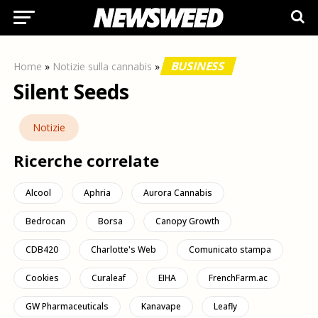
BUSINESS
Home
»
Notizie sulla cannabis
»
Silent Seeds
Notizie
Ricerche correlate
Alcool
Aphria
Aurora Cannabis
Bedrocan
Borsa
Canopy Growth
CDB420
Charlotte's Web
Comunicato stampa
Cookies
Curaleaf
EIHA
FrenchFarm.ac
GW Pharmaceuticals
Kanavape
Leafly