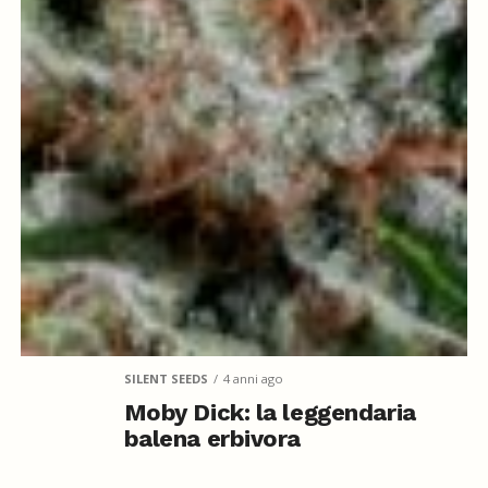
SILENT SEEDS
4 anni ago
Moby Dick: la leggendaria
balena erbivora