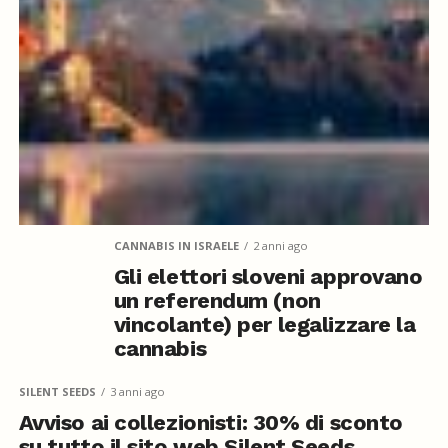
CANNABIS IN ISRAELE
2 anni ago
Gli elettori sloveni approvano
un referendum (non
vincolante) per legalizzare la
cannabis
SILENT SEEDS
3 anni ago
Avviso ai collezionisti: 30% di sconto
su tutto il sito web Silent Seeds