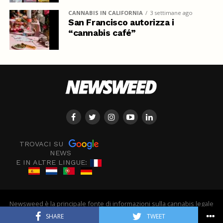
CANNABIS IN CALIFORNIA
3 settimane ago
San Francisco autorizza i
“cannabis café”
TROVACI SU
NEWS
E IN ALTRE LINGUE:
Newsweed è la principale fonte di informazioni sulla cannabis legale
in Europa - © Newsweed
SHARE
TWEET