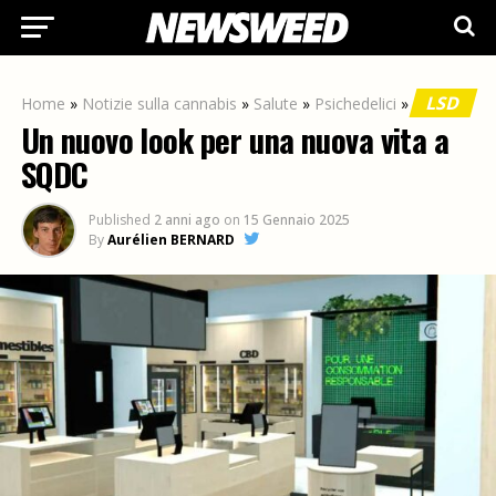
LSD
Home
»
Notizie sulla cannabis
»
Salute
»
Psichedelici
»
Un nuovo look per una nuova vita a
SQDC
Published
2 anni ago
on
15 Gennaio 2025
By
Aurélien BERNARD