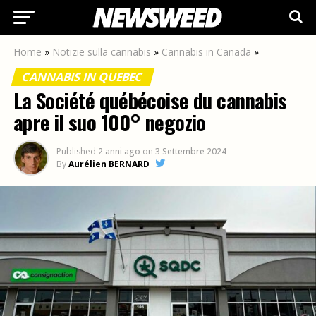
Home
»
Notizie sulla cannabis
»
Cannabis in Canada
»
CANNABIS IN QUEBEC
La Société québécoise du cannabis
apre il suo 100° negozio
Published
2 anni ago
on
3 Settembre 2024
By
Aurélien BERNARD