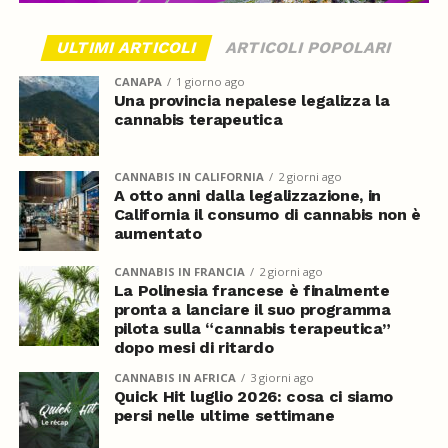
ULTIMI ARTICOLI
ARTICOLI POPOLARI
CANAPA
1 giorno ago
Una provincia nepalese legalizza la
cannabis terapeutica
CANNABIS IN CALIFORNIA
2 giorni ago
A otto anni dalla legalizzazione, in
California il consumo di cannabis non è
aumentato
CANNABIS IN FRANCIA
2 giorni ago
La Polinesia francese è finalmente
pronta a lanciare il suo programma
pilota sulla “cannabis terapeutica”
dopo mesi di ritardo
CANNABIS IN AFRICA
3 giorni ago
Quick Hit luglio 2026: cosa ci siamo
persi nelle ultime settimane