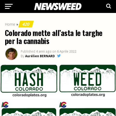
420
Home
»
Colorado mette all’asta le targhe
per la cannabis
Published
4 anni ago
on
6 Aprile 2022
By
Aurélien BERNARD