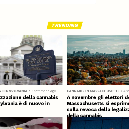
TRENDING
N PENNSYLVANIA
3 settimane ago
CANNABIS IN MASSACHUSETTS
4 s
izzazione della cannabis
A novembre gli elettori d
ylvania è di nuovo in
Massachusetts si esprim
sulla revoca della legali
della cannabis