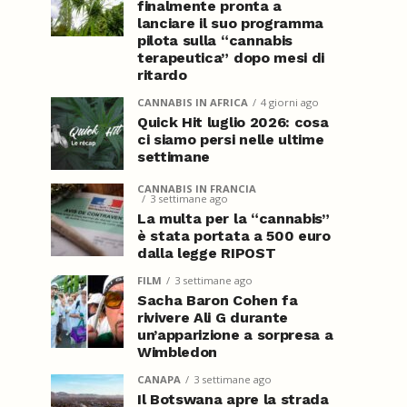
finalmente pronta a
lanciare il suo programma
pilota sulla “cannabis
terapeutica” dopo mesi di
ritardo
CANNABIS IN AFRICA
4 giorni ago
Quick Hit luglio 2026: cosa
ci siamo persi nelle ultime
settimane
CANNABIS IN FRANCIA
3 settimane ago
La multa per la “cannabis”
è stata portata a 500 euro
dalla legge RIPOST
FILM
3 settimane ago
Sacha Baron Cohen fa
rivivere Ali G durante
un’apparizione a sorpresa a
Wimbledon
CANAPA
3 settimane ago
Il Botswana apre la strada