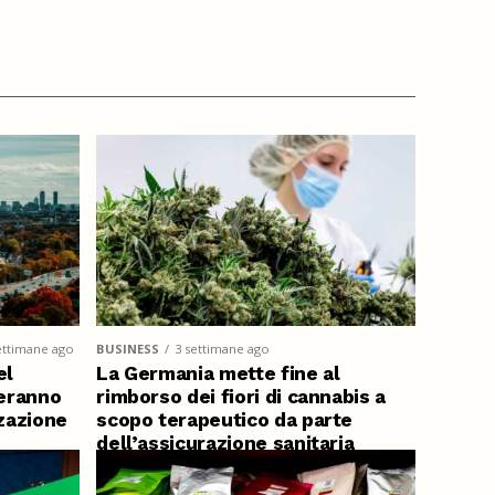
ettimane ago
BUSINESS
3 settimane ago
el
La Germania mette fine al
eranno
rimborso dei fiori di cannabis a
zzazione
scopo terapeutico da parte
dell’assicurazione sanitaria
pubblica