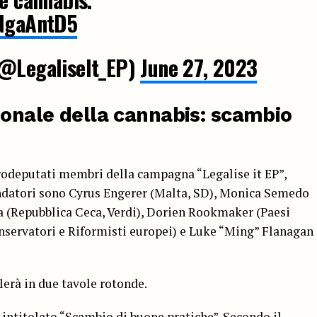
vNgaAntD5
(@LegaliseIt_EP)
June 27, 2023
sonale della cannabis: scambio
rodeputati membri della campagna “Legalise it EP”,
ondatori sono Cyrus Engerer (Malta, SD), Monica Semedo
 (Repubblica Ceca, Verdi), Dorien Rookmaker (Paesi
nservatori e Riformisti europei) e Luke “Ming” Flanagan
lerà in due tavole rotonde.
 è intitolato “Scambio di buone pratiche”. Secondo il