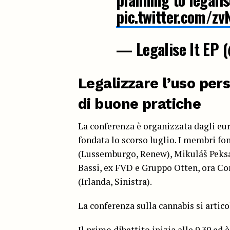
pic.twitter.com/z
— Legalise It EP 
Legalizzare l’uso per
di buone pratiche
La conferenza è organizzata dagli eu
fondata lo scorso luglio. I membri f
(Lussemburgo, Renew), Mikuláš Peksa
Bassi, ex FVD e Gruppo Otten, ora Co
(Irlanda, Sinistra).
La conferenza sulla cannabis si artico
Il primo dibattito inizia alle 9.30 ed