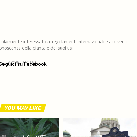
larmente interessato ai regolamenti internazionali e ai diversi
noscenza della pianta e dei suoi usi.
ADVERTISEMENT
Seguici su Facebook
YOU MAY LIKE