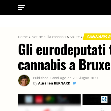
CANNABIS R
Home
»
Notizie sulla cannabis
»
Salute
»
Gli eurodeputati
cannabis a Bruxe
Published
3 anni ago
on
28 Giugno 2023
By
Aurélien BERNARD