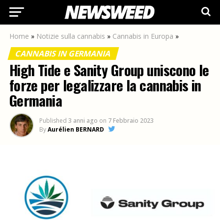
Home
»
Notizie sulla cannabis
»
Cannabis in Europa
»
CANNABIS IN GERMANIA
High Tide e Sanity Group uniscono le
forze per legalizzare la cannabis in
Germania
Published
3 anni ago
on
7 Febbraio 2023
By
Aurélien BERNARD