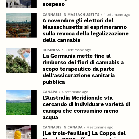
sospeso
CANNABIS IN MASSACHUSETTS
4 settimane ago
A novembre gli elettori del
Massachusetts si esprimeranno
sulla revoca della legalizzazione
della cannabis
BUSINESS
3 settimane ago
La Germania mette fine al
rimborso dei fiori di cannabis a
scopo terapeutico da parte
dell’assicurazione sanitaria
pubblica
CANAPA
4 settimane ago
L’Australia Meridionale sta
cercando di individuare varietà di
canapa che consumino meno
acqua
CANNABIS IN CANADA
4 settimane ago
[Le trois-feuilles] La Coppa del