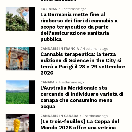
BUSINESS
2 settimane ago
La Germania mette fine al
rimborso dei fiori di cannabis a
scopo terapeutico da parte
dell’assicurazione sanitaria
pubblica
CANNABIS IN FRANCIA
4 settimane ago
Cannabis terapeutica: la terza
edizione di Science in the City si
terrà a Parigi il 28 e 29 settembre
2026
CANAPA
4 settimane ago
L’Australia Meridionale sta
cercando di individuare varietà di
canapa che consumino meno
acqua
CANNABIS IN CANADA
4 settimane ago
[Le trois-feuilles] La Coppa del
Mondo 2026 offre una vetrina