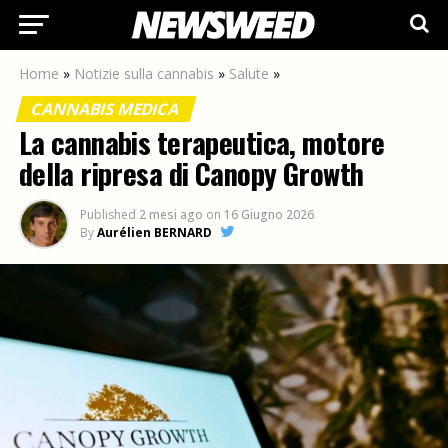
Home
»
Notizie sulla cannabis
»
Salute
»
CANNABIS MEDICA
La cannabis terapeutica, motore
della ripresa di Canopy Growth
Published
2 mesi ago
on
16 Giugno 2026
By
Aurélien BERNARD