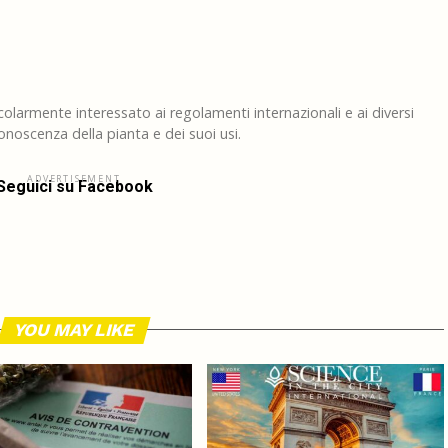
larmente interessato ai regolamenti internazionali e ai diversi
noscenza della pianta e dei suoi usi.
ADVERTISEMENT
Seguici su Facebook
YOU MAY LIKE