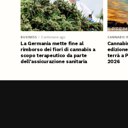
BUSINESS
3 settimane ago
CANNABIS I
La Germania mette fine al
Cannabis
rimborso dei fiori di cannabis a
edizione
scopo terapeutico da parte
terrà a 
dell’assicurazione sanitaria
2026
pubblica