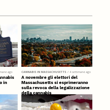
imane ago
CANNABIS IN MASSACHUSETTS
4 settimane ago
annabis
A novembre gli elettori del
o in
Massachusetts si esprimeranno
sulla revoca della legalizzazione
della cannabis