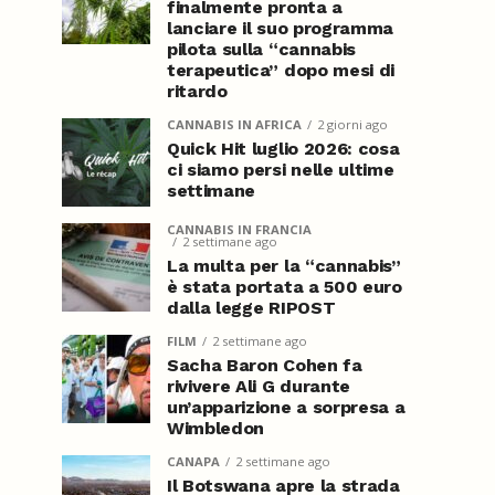
finalmente pronta a
lanciare il suo programma
pilota sulla “cannabis
terapeutica” dopo mesi di
ritardo
CANNABIS IN AFRICA
2 giorni ago
Quick Hit luglio 2026: cosa
ci siamo persi nelle ultime
settimane
CANNABIS IN FRANCIA
2 settimane ago
La multa per la “cannabis”
è stata portata a 500 euro
dalla legge RIPOST
FILM
2 settimane ago
Sacha Baron Cohen fa
rivivere Ali G durante
un’apparizione a sorpresa a
Wimbledon
CANAPA
2 settimane ago
Il Botswana apre la strada