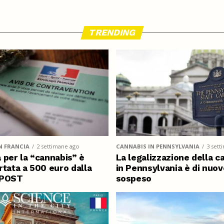
TRENDING
N FRANCIA
2 settimane ago
CANNABIS IN PENNSYLVANIA
3 sett
 per la “cannabis” è
La legalizzazione della c
rtata a 500 euro dalla
in Pennsylvania è di nuov
IPOST
sospeso