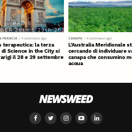
N FRANCIA
4 settimane ago
CANAPA
4 settimane ago
 terapeutica: la terza
L’Australia Meridionale s
 di Science in the City si
cercando di individuare va
Parigi il 28 e 29 settembre
canapa che consumino m
acqua