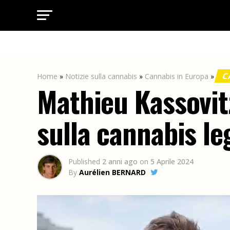
C
Home
»
Notizie sulla cannabis
»
Cannabis in Europa
»
Mathieu Kassovitz
sulla cannabis le
Published
2 anni ago
on
5 Aprile 2024
By
Aurélien BERNARD