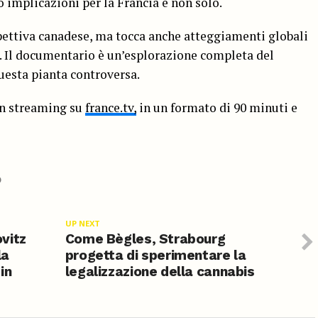
ro implicazioni per la Francia e non solo.
ettiva canadese, ma tocca anche atteggiamenti globali
s. Il documentario è un’esplorazione completa del
uesta pianta controversa.
in streaming su
france.tv,
in un formato di 90 minuti e
O
UP NEXT
vitz
Come Bègles, Strabourg
la
progetta di sperimentare la
in
legalizzazione della cannabis