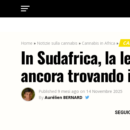
CA
Home
»
Notizie sulla cannabis
»
Cannabis in Africa
»
In Sudafrica, la 
ancora trovando i
Published
9 mesi ago
on
14 Novembre 2025
By
Aurélien BERNARD
SEGUI