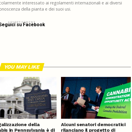
larmente interessato ai regolamenti internazionali e ai diversi
noscenza della pianta e dei suoi usi.
ADVERTISEMENT
Seguici su Facebook
YOU MAY LIKE
galizzazione della
Alcuni senatori democratici
bis in Pennsylvania è di
rilanciano il progetto di