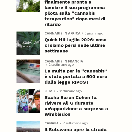
finalmente pronta a
lanciare il suo programma
pilota sulla “cannabis
terapeutica” dopo mesi di
ritardo
CANNABIS IN AFRICA
3 giorni ago
Quick Hit luglio 2026: cosa
ci siamo persi nelle ultime
settimane
CANNABIS IN FRANCIA
2 settimane ago
La multa per la “cannabis”
è stata portata a 500 euro
dalla legge RIPOST
FILM
2 settimane ago
Sacha Baron Cohen fa
rivivere Ali G durante
un’apparizione a sorpresa a
Wimbledon
CANAPA
2 settimane ago
Il Botswana apre la strada