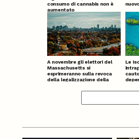
consumo di cannabis non è
nuovo
aumentato
A novembre gli elettori del
Le Is
Massachusetts si
intra
esprimeranno sulla revoca
cauto
della legalizzazione della
depen
cannabis
canna