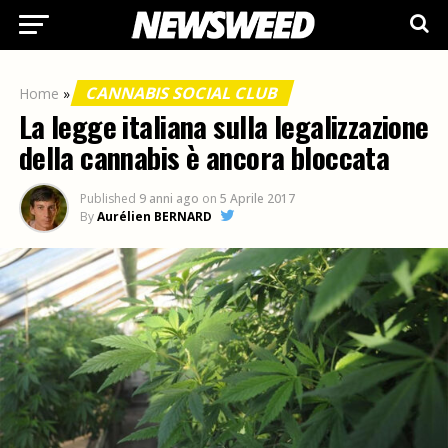
CANNABIS SOCIAL CLUB
Home
»
La legge italiana sulla legalizzazione
della cannabis è ancora bloccata
Published
9 anni ago
on
5 Aprile 2017
By
Aurélien BERNARD