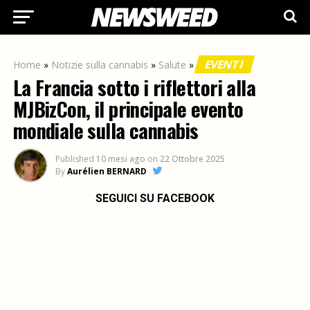
EVENTI
Home
»
Notizie sulla cannabis
»
Salute
»
La Francia sotto i riflettori alla
MJBizCon, il principale evento
mondiale sulla cannabis
Published
10 mesi ago
on
22 Ottobre 2025
By
Aurélien BERNARD
SEGUICI SU FACEBOOK