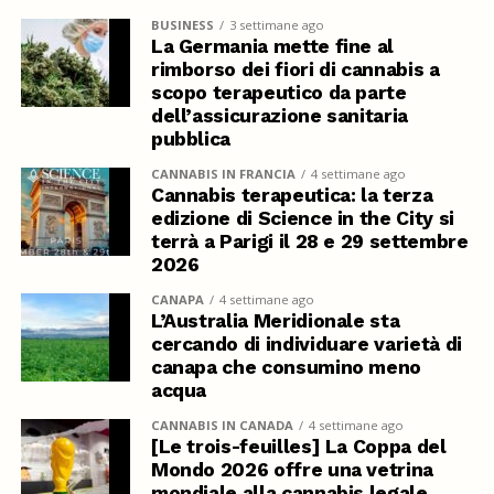
BUSINESS
3 settimane ago
La Germania mette fine al
rimborso dei fiori di cannabis a
scopo terapeutico da parte
dell’assicurazione sanitaria
pubblica
CANNABIS IN FRANCIA
4 settimane ago
Cannabis terapeutica: la terza
edizione di Science in the City si
terrà a Parigi il 28 e 29 settembre
2026
CANAPA
4 settimane ago
L’Australia Meridionale sta
cercando di individuare varietà di
canapa che consumino meno
acqua
CANNABIS IN CANADA
4 settimane ago
[Le trois-feuilles] La Coppa del
Mondo 2026 offre una vetrina
mondiale alla cannabis legale