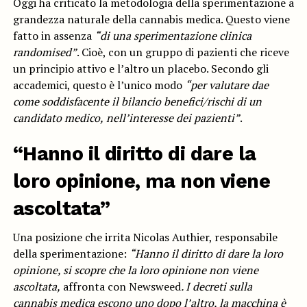
Oggi ha criticato la metodologia della sperimentazione a
grandezza naturale della cannabis medica. Questo viene
fatto in assenza
“
di una sperimentazione clinica
rando
mised”
. Cioè, con un gruppo di pazienti che riceve
un principio attivo e l’altro un placebo. Secondo gli
accademici, questo è l’unico modo
“
per valutare
d
a
e
come
soddisfacente
il
bilancio
benefici/rischi
di un
candidato
medico
,
nell’interesse dei pazienti”
.
“Hanno il diritto di dare la
loro opinione, ma non viene
ascoltata”
Una posizione che irrita Nicolas Authier, responsabile
della sperimentazione:
“Hanno il diritto di dare la loro
opinione, si scopre che la loro opinione non viene
ascoltata,
affronta con Newsweed
. I decreti sulla
cannabis medica escono uno dopo l’altro, la macchina è