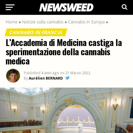
Home
»
Notizie sulla cannabis
»
Cannabis in Europa
»
CANNABIS IN FRANCIA
L’Accademia di Medicina castiga la
sperimentazione della cannabis
medica
Published
4 anni ago
on
21 Marzo 2022
By
Aurélien BERNARD