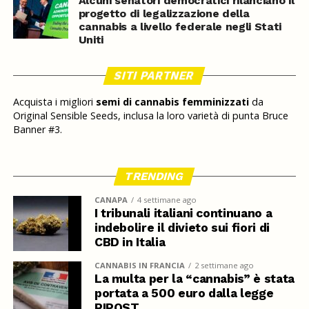
Alcuni senatori democratici rilanciano il
progetto di legalizzazione della
cannabis a livello federale negli Stati
Uniti
SITI PARTNER
Acquista i migliori
semi di cannabis femminizzati
da
Original Sensible Seeds, inclusa la loro varietà di punta Bruce
Banner #3.
TRENDING
CANAPA
4 settimane ago
I tribunali italiani continuano a
indebolire il divieto sui fiori di
CBD in Italia
CANNABIS IN FRANCIA
2 settimane ago
La multa per la “cannabis” è stata
portata a 500 euro dalla legge
RIPOST