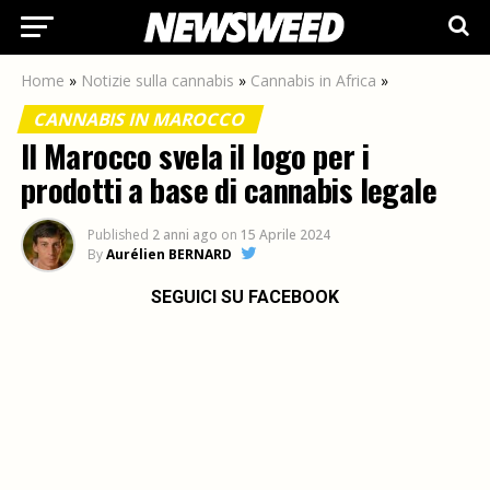
Home
»
Notizie sulla cannabis
»
Cannabis in Africa
»
CANNABIS IN MAROCCO
Il Marocco svela il logo per i
prodotti a base di cannabis legale
Published
2 anni ago
on
15 Aprile 2024
By
Aurélien BERNARD
SEGUICI SU FACEBOOK