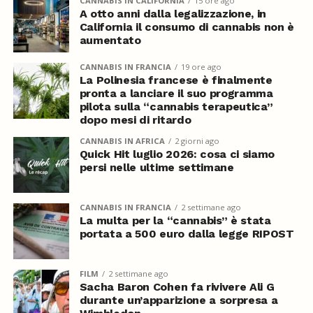
CANNABIS IN CALIFORNIA
15 ore ago
A otto anni dalla legalizzazione, in
California il consumo di cannabis non è
aumentato
CANNABIS IN FRANCIA
19 ore ago
La Polinesia francese è finalmente
pronta a lanciare il suo programma
pilota sulla “cannabis terapeutica”
dopo mesi di ritardo
CANNABIS IN AFRICA
2 giorni ago
Quick Hit luglio 2026: cosa ci siamo
persi nelle ultime settimane
CANNABIS IN FRANCIA
2 settimane ago
La multa per la “cannabis” è stata
portata a 500 euro dalla legge RIPOST
FILM
2 settimane ago
Sacha Baron Cohen fa rivivere Ali G
durante un’apparizione a sorpresa a