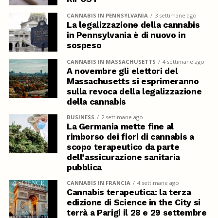
CANNABIS IN PENNSYLVANIA
3 settimane ago
La legalizzazione della cannabis
in Pennsylvania è di nuovo in
sospeso
CANNABIS IN MASSACHUSETTS
4 settimane ago
A novembre gli elettori del
Massachusetts si esprimeranno
sulla revoca della legalizzazione
della cannabis
BUSINESS
2 settimane ago
La Germania mette fine al
rimborso dei fiori di cannabis a
scopo terapeutico da parte
dell’assicurazione sanitaria
pubblica
CANNABIS IN FRANCIA
4 settimane ago
Cannabis terapeutica: la terza
edizione di Science in the City si
terrà a Parigi il 28 e 29 settembre