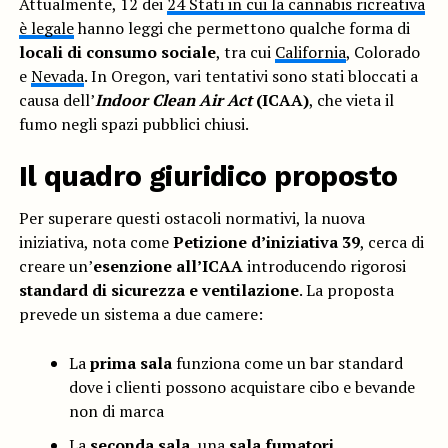
Attualmente, 12 dei
24 Stati in cui la cannabis ricreativa
è legale
hanno leggi che permettono qualche forma di
locali di consumo sociale
, tra cui
California
, Colorado
e
Nevada
. In Oregon, vari tentativi sono stati bloccati a
causa dell’
Indoor Clean Air Act
(ICAA)
, che vieta il
fumo negli spazi pubblici chiusi.
Il quadro giuridico proposto
Per superare questi ostacoli normativi, la nuova
iniziativa, nota come
Petizione d’iniziativa 39
, cerca di
creare un’
esenzione all’ICAA
introducendo rigorosi
standard di sicurezza e ventilazione
. La proposta
prevede un sistema a due camere:
La
prima sala
funziona come un bar standard
dove i clienti possono acquistare cibo e bevande
non di marca
La
seconda sala
, una
sala fumatori