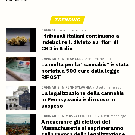
TRENDING
CANAPA
4 settimane ago
I tribunali italiani continuano a
indebolire il divieto sui fiori di
CBD in Italia
CANNABIS IN FRANCIA
2 settimane ago
La multa per la “cannabis” è stata
portata a 500 euro dalla legge
RIPOST
CANNABIS IN PENNSYLVANIA
3 settimane ago
La legalizzazione della cannabis
in Pennsylvania è di nuovo in
sospeso
CANNABIS IN MASSACHUSETTS
4 settimane ago
A novembre gli elettori del
Massachusetts si esprimeranno
sulla revoca della legalizzazione