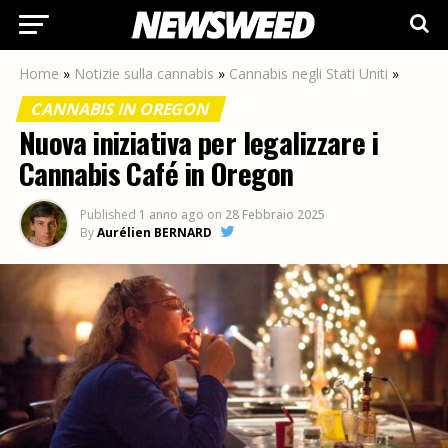
Home
»
Notizie sulla cannabis
»
Cannabis negli Stati Uniti
»
CANNABIS IN OREGON
Nuova iniziativa per legalizzare i
Cannabis Café in Oregon
Published
1 anno ago
on
28 Febbraio 2025
By
Aurélien BERNARD