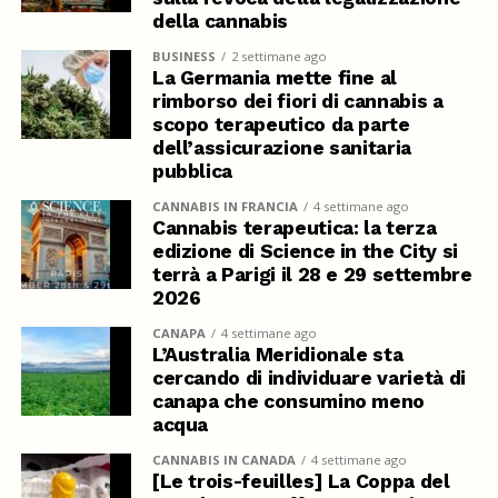
della cannabis
BUSINESS
2 settimane ago
La Germania mette fine al
rimborso dei fiori di cannabis a
scopo terapeutico da parte
dell’assicurazione sanitaria
pubblica
CANNABIS IN FRANCIA
4 settimane ago
Cannabis terapeutica: la terza
edizione di Science in the City si
terrà a Parigi il 28 e 29 settembre
2026
CANAPA
4 settimane ago
L’Australia Meridionale sta
cercando di individuare varietà di
canapa che consumino meno
acqua
CANNABIS IN CANADA
4 settimane ago
[Le trois-feuilles] La Coppa del