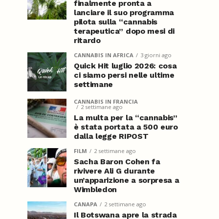
finalmente pronta a
lanciare il suo programma
pilota sulla “cannabis
terapeutica” dopo mesi di
ritardo
CANNABIS IN AFRICA
3 giorni ago
Quick Hit luglio 2026: cosa
ci siamo persi nelle ultime
settimane
CANNABIS IN FRANCIA
2 settimane ago
La multa per la “cannabis”
è stata portata a 500 euro
dalla legge RIPOST
FILM
2 settimane ago
Sacha Baron Cohen fa
rivivere Ali G durante
un’apparizione a sorpresa a
Wimbledon
CANAPA
2 settimane ago
Il Botswana apre la strada