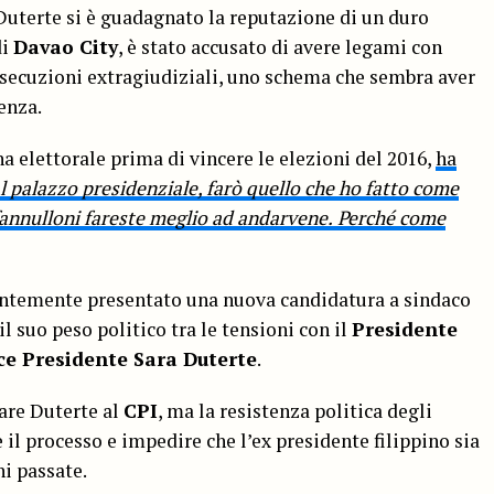
 Duterte si è guadagnato la reputazione di un duro
di
Davao City
, è stato accusato di avere legami con
esecuzioni extragiudiziali, uno schema che sembra aver
enza.
a elettorale prima di vincere le elezioni del 2016,
ha
al palazzo presidenziale, farò quello che ho fatto come
 fannulloni fareste meglio ad andarvene.
Perché come
entemente presentato una nuova candidatura a sindaco
l suo peso politico tra le tensioni con il
Presidente
ce Presidente Sara Duterte
.
are Duterte al
CPI
, ma la resistenza politica degli
 il processo e impedire che l’ex presidente filippino sia
i passate.