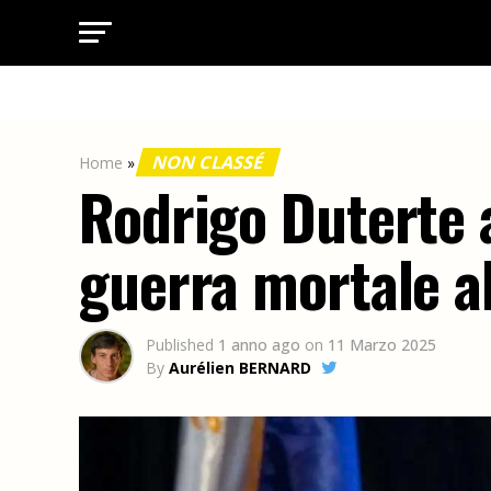
NON CLASSÉ
Home
»
Rodrigo Duterte a
guerra mortale a
Published
1 anno ago
on
11 Marzo 2025
By
Aurélien BERNARD