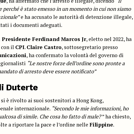
que
, ha affermato che l’arresto è illegale, dicendo
“Il
e perché è stato emesso in un momento in cui non siamo
azionale”
e ha accusato le autorità di detenzione illegale,
tati i documenti adeguati.
l
Presidente Ferdinand Marcos Jr
, eletto nel 2022, ha
 con il
CPI
.
Claire Castro
, sottosegretario presso
unicazioni
, ha confermato la volontà del governo di
 giornalisti
“Le nostre forze dell’ordine sono pronte a
 mandato di arresto deve essere notificato”
di Duterte
si è rivolto ai suoi sostenitori a Hong Kong,
enale internazionale.
“Secondo le mie informazioni, ho
alcosa di simile.
Che cosa ho fatto di male?
” ha chiesto,
te a riportare la pace e l’ordine nelle
Filippine
.