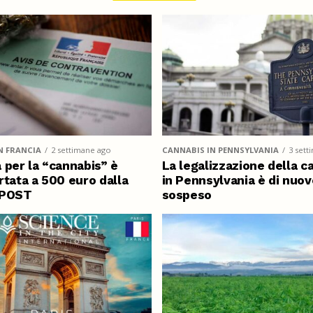
N FRANCIA
2 settimane ago
CANNABIS IN PENNSYLVANIA
3 sett
 per la “cannabis” è
La legalizzazione della c
rtata a 500 euro dalla
in Pennsylvania è di nuov
IPOST
sospeso