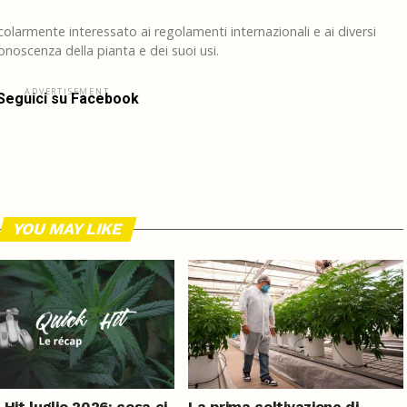
larmente interessato ai regolamenti internazionali e ai diversi
noscenza della pianta e dei suoi usi.
ADVERTISEMENT
Seguici su Facebook
YOU MAY LIKE
 Hit luglio 2026: cosa ci
La prima coltivazione di