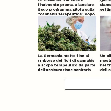
finalmente pronta a lanciare
siamo
il suo programma pilota sulla
sett
“cannabis terapeutica” dopo
mesi di ritardo
La Germania mette fine al
Un ol
rimborso dei fiori di cannabis
mostr
a scopo terapeutico da parte
nel t
dell’assicurazione sanitaria
dell’
pubblica
affe