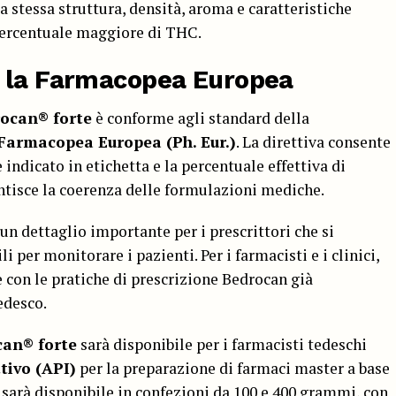
a stessa struttura, densità, aroma e caratteristiche
percentuale maggiore di THC.
 la
Farmacopea Europea
ocan® forte
è conforme agli standard della
Farmacopea Europea (Ph. Eur.)
. La direttiva consente
indicato in etichetta e la percentuale effettiva di
rantisce la coerenza delle formulazioni mediche.
 un dettaglio importante per i prescrittori che si
i per monitorare i pazienti. Per i farmacisti e i clinici,
 con le pratiche di prescrizione Bedrocan già
edesco.
an® forte
sarà disponibile per i farmacisti tedeschi
tivo (API)
per la preparazione di farmaci master a base
o sarà disponibile in confezioni da 100 e 400 grammi, con