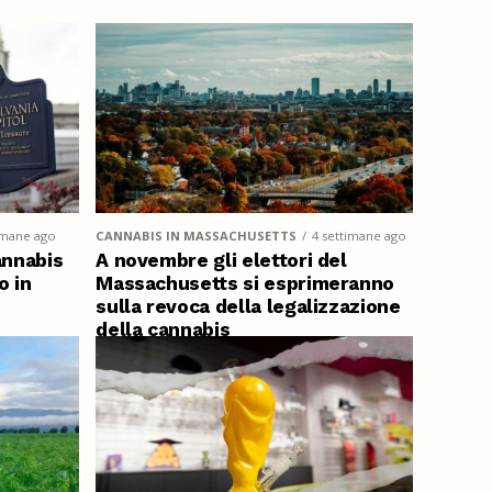
imane ago
CANNABIS IN MASSACHUSETTS
4 settimane ago
annabis
A novembre gli elettori del
o in
Massachusetts si esprimeranno
sulla revoca della legalizzazione
della cannabis