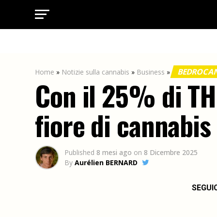
BEDROCA
Home
»
Notizie sulla cannabis
»
Business
»
Con il 25% di THC
fiore di cannabis
Published
8 mesi ago
on
8 Dicembre 2025
By
Aurélien BERNARD
SEGUI