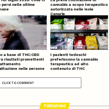
 persi nelle ultime
cannabis a scopo terapeutico
imane
autorizzata nelle Isole
Canarie
io a base di THC:CBD
I pazienti tedeschi
a risultati promettenti
preferiscono la cannabis
rattamento
terapeutica ad alto
agitazione nelle persone
contenuto di THC
tte da demenza
CLICK TO COMMENT
TRENDING