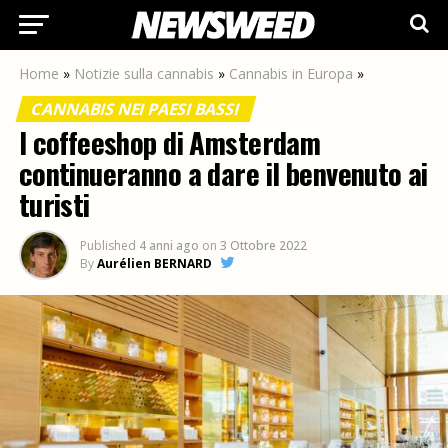
Home
»
Notizie sulla cannabis
»
Cannabis in Europa
»
CANNABIS NEI PAESI BASSI
I coffeeshop di Amsterdam
continueranno a dare il benvenuto ai
turisti
Published
4 anni ago
on
3 Ottobre 2022
By
Aurélien BERNARD