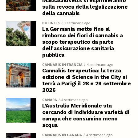
Massachusetts si esprimeranno
sulla revoca della legalizzazione
della cannabis
BUSINESS
2 settimane ago
La Germania mette fine al
rimborso dei fiori di cannabis a
scopo terapeutico da parte
dell’assicurazione sanitaria
pubblica
CANNABIS IN FRANCIA
4 settimane ago
Cannabis terapeutica: la terza
edizione di Science in the City si
terrà a Parigi il 28 e 29 settembre
2026
CANAPA
4 settimane ago
L’Australia Meridionale sta
cercando di individuare varietà di
canapa che consumino meno
acqua
CANNABIS IN CANADA
4 settimane ago