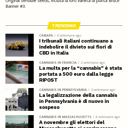
Original Sensible Seeds, inclusa la loro varietà di punta Bruce
Banner #3.
TRENDING
CANAPA
4 settimane ago
I tribunali italiani continuano a
indebolire il divieto sui fiori di
CBD in Italia
CANNABIS IN FRANCIA
2 settimane ago
La multa per la “cannabis” è stata
portata a 500 euro dalla legge
RIPOST
CANNABIS IN PENNSYLVANIA
3 settimane ago
La legalizzazione della cannabis
in Pennsylvania è di nuovo in
sospeso
CANNABIS IN MASSACHUSETTS
4 settimane ago
A novembre gli elettori del