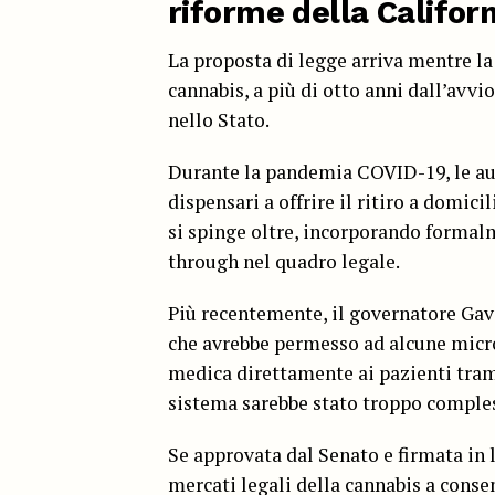
riforme della Califor
La proposta di legge arriva mentre l
cannabis, a più di otto anni dall’avvi
nello Stato.
Durante la pandemia COVID-19, le au
dispensari a offrire il ritiro a domic
si spinge oltre, incorporando formalm
through nel quadro legale.
Più recentemente, il governatore Gav
che avrebbe permesso ad alcune micro
medica direttamente ai pazienti tram
sistema sarebbe stato troppo comples
Se approvata dal Senato e firmata in 
mercati legali della cannabis a conse