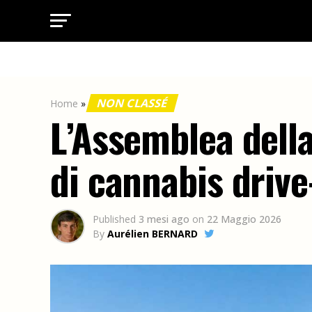
NON CLASSÉ
Home
»
L’Assemblea della
di cannabis drive
Published
3 mesi ago
on
22 Maggio 2026
By
Aurélien BERNARD