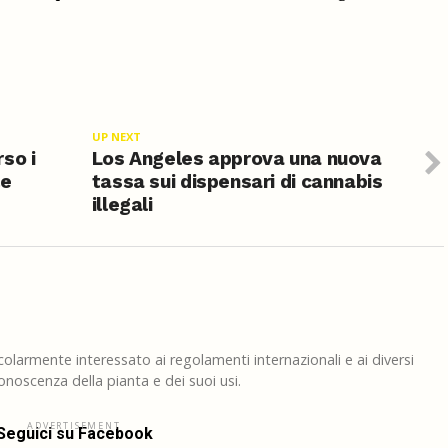
UP NEXT
so i
Los Angeles approva una nuova
le
tassa sui dispensari di cannabis
illegali
larmente interessato ai regolamenti internazionali e ai diversi
noscenza della pianta e dei suoi usi.
ADVERTISEMENT
Seguici su Facebook