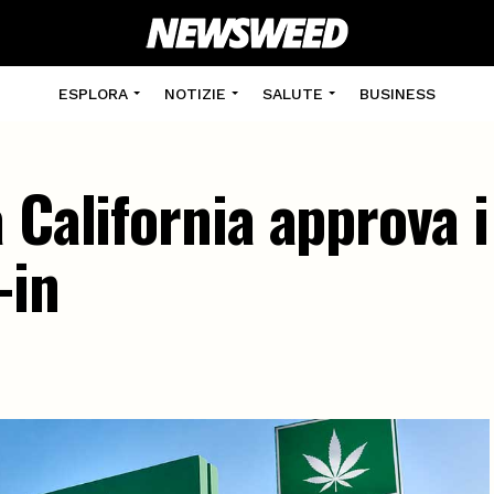
ESPLORA
NOTIZIE
SALUTE
BUSINESS
 California approva i
-in