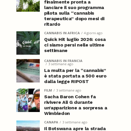
finalmente pronta a
lanciare il suo programma
pilota sulla “cannabis
terapeutica” dopo mesi di
ritardo
CANNABIS IN AFRICA
4 giorni ago
Quick Hit luglio 2026: cosa
ci siamo persi nelle ultime
settimane
CANNABIS IN FRANCIA
3 settimane ago
La multa per la “cannabis”
è stata portata a 500 euro
dalla legge RIPOST
FILM
3 settimane ago
Sacha Baron Cohen fa
rivivere Ali G durante
un’apparizione a sorpresa a
Wimbledon
CANAPA
3 settimane ago
Il Botswana apre la strada