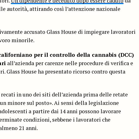
tori.
Un dipendente è deceduto dopo essere caduto
da
le autorità, attirando così l’attenzione nazionale
vamente accusato Glass House di impiegare lavoratori
avoro minorile.
aliforniano per il controllo della cannabis (DCC)
ari
all’azienda per carenze nelle procedure di verifica e
ri. Glass House ha presentato ricorso contro questa
 recati in uno dei siti dell’azienda prima delle retate
un minore sul posto». Ai sensi della legislazione
 adolescenti a partire dai 14 anni possono lavorare
erminate condizioni, sebbene i lavoratori che
almeno 21 anni.