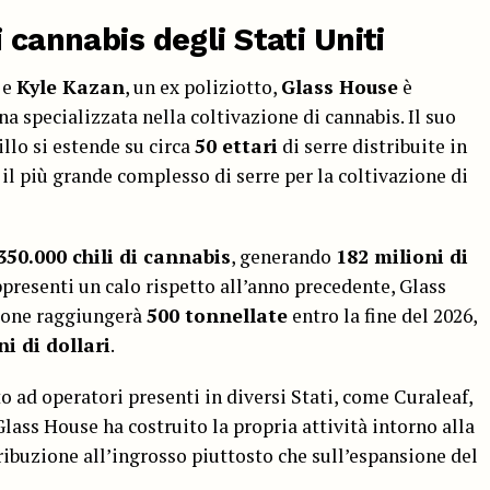
 cannabis degli Stati Uniti
e
Kyle Kazan
, un ex poliziotto,
Glass House
è
a specializzata nella coltivazione di cannabis. Il suo
llo si estende su circa
50 ettari
di serre distribuite in
e il più grande complesso di serre per la coltivazione di
350.000 chili di cannabis
, generando
182 milioni di
ppresenti un calo rispetto all’anno precedente, Glass
ione raggiungerà
500 tonnellate
entro la fine del 2026,
ni di dollari
.
ad operatori presenti in diversi Stati, come Curaleaf,
lass House ha costruito la propria attività intorno alla
tribuzione all’ingrosso piuttosto che sull’espansione del