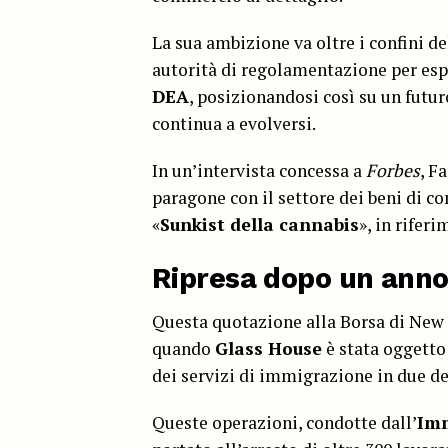
La sua ambizione va oltre i confini de
autorità di regolamentazione per espo
DEA
, posizionandosi così su un fut
continua a evolversi.
In un’intervista concessa a
Forbes
, F
paragone con il settore dei beni di 
«
Sunkist della cannabis
», in rifer
Ripresa dopo un anno 
Questa quotazione alla Borsa di New Y
quando
Glass House
è stata oggetto 
dei servizi di immigrazione in due dei
Queste operazioni, condotte dall’
Imm