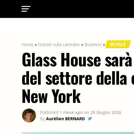
BORSA
Home
»
Notizie sulla cannabis
»
Business
»
Glass House sarà
del settore della
New York
Published
1 mese ago
on
29 Giugno 2026
By
Aurélien BERNARD