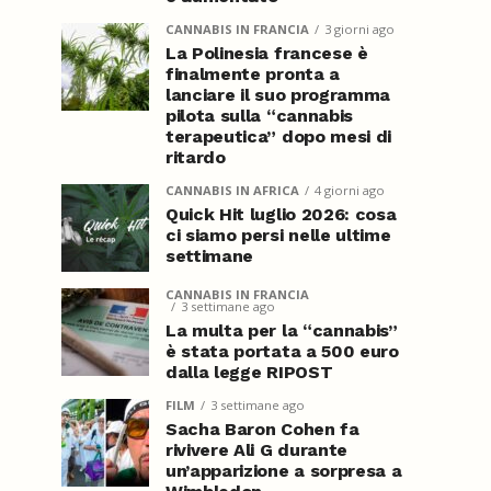
CANNABIS IN FRANCIA
3 giorni ago
La Polinesia francese è
finalmente pronta a
lanciare il suo programma
pilota sulla “cannabis
terapeutica” dopo mesi di
ritardo
CANNABIS IN AFRICA
4 giorni ago
Quick Hit luglio 2026: cosa
ci siamo persi nelle ultime
settimane
CANNABIS IN FRANCIA
3 settimane ago
La multa per la “cannabis”
è stata portata a 500 euro
dalla legge RIPOST
FILM
3 settimane ago
Sacha Baron Cohen fa
rivivere Ali G durante
un’apparizione a sorpresa a