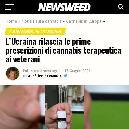
Home
»
Notizie sulla cannabis
»
Cannabis in Europa
»
CANNABIS IN UCRAINA
L’Ucraina rilascia le prime
prescrizioni di cannabis terapeutica
ai veterani
Published
2 mesi ago
on
15 Giugno 2026
By
Aurélien BERNARD