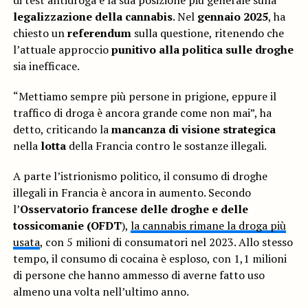
di test antidroga e la sua posizione più generale sulla
legalizzazione della cannabis
. Nel
gennaio 2025
, ha
chiesto un
referendum
sulla questione, ritenendo che
l’attuale approccio
punitivo
alla politica sulle droghe
sia inefficace.
“Mettiamo sempre più persone in prigione, eppure il
traffico di droga è ancora grande come non mai”, ha
detto, criticando la
mancanza di visione strategica
nella
lotta
della Francia contro le sostanze illegali.
A parte l’istrionismo politico, il consumo di droghe
illegali in Francia è ancora in aumento. Secondo
l’
Osservatorio francese delle droghe e delle
tossicomanie (OFDT
),
la cannabis rimane la droga più
usata
, con 5 milioni di consumatori nel 2023. Allo stesso
tempo, il consumo di cocaina è esploso, con 1,1 milioni
di persone che hanno ammesso di averne fatto uso
almeno una volta nell’ultimo anno.