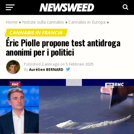
Home
»
Notizie sulla cannabis
»
Cannabis in Europa
»
CANNABIS IN FRANCIA
Éric Piolle propone test antidroga
anonimi per i politici
Published
2 anni ago
on
5 Febbraio 2025
By
Aurélien BERNARD