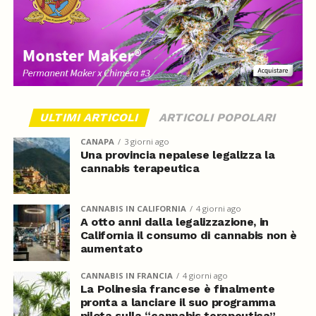
ULTIMI ARTICOLI
ARTICOLI POPOLARI
CANAPA
3 giorni ago
Una provincia nepalese legalizza la
cannabis terapeutica
CANNABIS IN CALIFORNIA
4 giorni ago
A otto anni dalla legalizzazione, in
California il consumo di cannabis non è
aumentato
CANNABIS IN FRANCIA
4 giorni ago
La Polinesia francese è finalmente
pronta a lanciare il suo programma
pilota sulla “cannabis terapeutica”