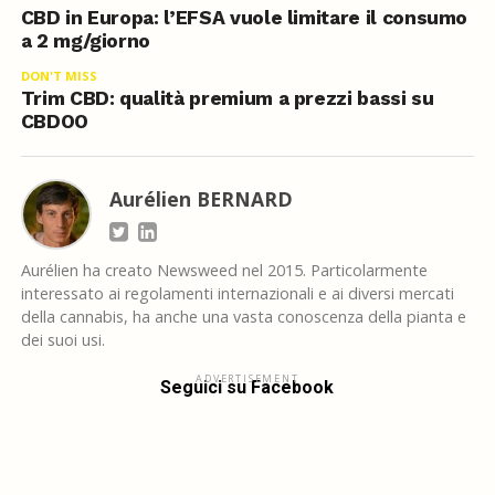
CBD in Europa: l’EFSA vuole limitare il consumo
a 2 mg/giorno
DON'T MISS
Trim CBD: qualità premium a prezzi bassi su
CBDOO
Aurélien BERNARD
Aurélien ha creato Newsweed nel 2015. Particolarmente
interessato ai regolamenti internazionali e ai diversi mercati
della cannabis, ha anche una vasta conoscenza della pianta e
dei suoi usi.
ADVERTISEMENT
Seguici su Facebook