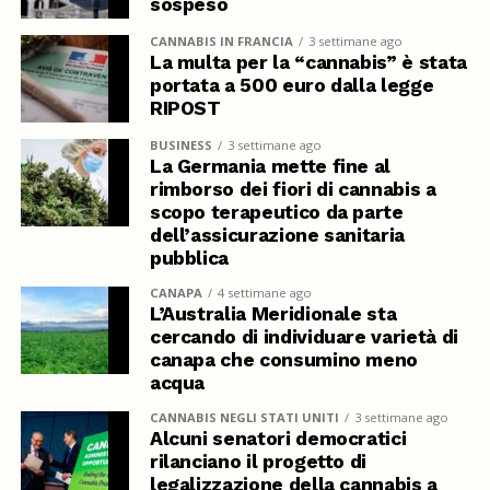
sospeso
CANNABIS IN FRANCIA
3 settimane ago
La multa per la “cannabis” è stata
portata a 500 euro dalla legge
RIPOST
BUSINESS
3 settimane ago
La Germania mette fine al
rimborso dei fiori di cannabis a
scopo terapeutico da parte
dell’assicurazione sanitaria
pubblica
CANAPA
4 settimane ago
L’Australia Meridionale sta
cercando di individuare varietà di
canapa che consumino meno
acqua
CANNABIS NEGLI STATI UNITI
3 settimane ago
Alcuni senatori democratici
rilanciano il progetto di
legalizzazione della cannabis a