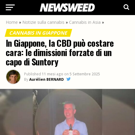
Home
»
Notizie sulla cannabis
»
Cannabis in Asia
»
CANNABIS IN GIAPPONE
In Giappone, la CBD può costare
cara: le dimissioni forzate di un
capo di Suntory
Published
11 mesi ago
on
5 Settembre 2025
By
Aurélien BERNARD