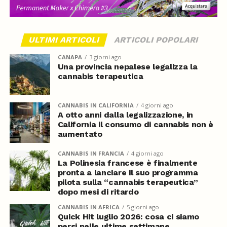
ULTIMI ARTICOLI
ARTICOLI POPOLARI
CANAPA
3 giorni ago
Una provincia nepalese legalizza la
cannabis terapeutica
CANNABIS IN CALIFORNIA
4 giorni ago
A otto anni dalla legalizzazione, in
California il consumo di cannabis non è
aumentato
CANNABIS IN FRANCIA
4 giorni ago
La Polinesia francese è finalmente
pronta a lanciare il suo programma
pilota sulla “cannabis terapeutica”
dopo mesi di ritardo
CANNABIS IN AFRICA
5 giorni ago
Quick Hit luglio 2026: cosa ci siamo
persi nelle ultime settimane