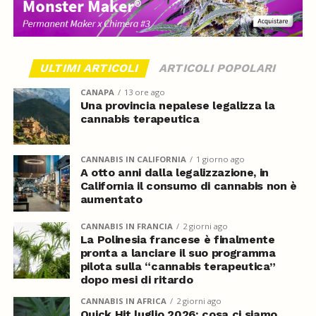
ULTIMI ARTICOLI
ARTICOLI POPOLARI
CANAPA
13 ore ago
Una provincia nepalese legalizza la
cannabis terapeutica
CANNABIS IN CALIFORNIA
1 giorno ago
A otto anni dalla legalizzazione, in
California il consumo di cannabis non è
aumentato
CANNABIS IN FRANCIA
2 giorni ago
La Polinesia francese è finalmente
pronta a lanciare il suo programma
pilota sulla “cannabis terapeutica”
dopo mesi di ritardo
CANNABIS IN AFRICA
2 giorni ago
Quick Hit luglio 2026: cosa ci siamo