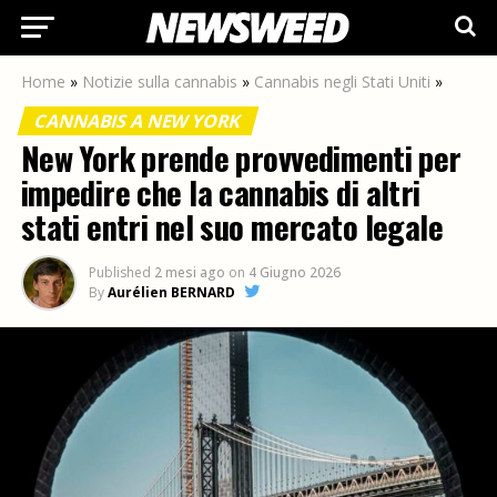
Home
»
Notizie sulla cannabis
»
Cannabis negli Stati Uniti
»
CANNABIS A NEW YORK
New York prende provvedimenti per
impedire che la cannabis di altri
stati entri nel suo mercato legale
Published
2 mesi ago
on
4 Giugno 2026
By
Aurélien BERNARD