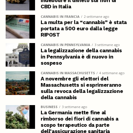
indebolire il divieto sui fiori di
CBD in Italia
CANNABIS IN FRANCIA
2 settimane ago
La multa per la “cannabis” è stata
portata a 500 euro dalla legge
RIPOST
CANNABIS IN PENNSYLVANIA
3 settimane ago
La legalizzazione della cannabis
in Pennsylvania è di nuovo in
sospeso
CANNABIS IN MASSACHUSETTS
4 settimane ago
A novembre gli elettori del
Massachusetts si esprimeranno
sulla revoca della legalizzazione
della cannabis
BUSINESS
3 settimane ago
La Germania mette fine al
rimborso dei fiori di cannabis a
scopo terapeutico da parte
dell’assicurazione sanitaria