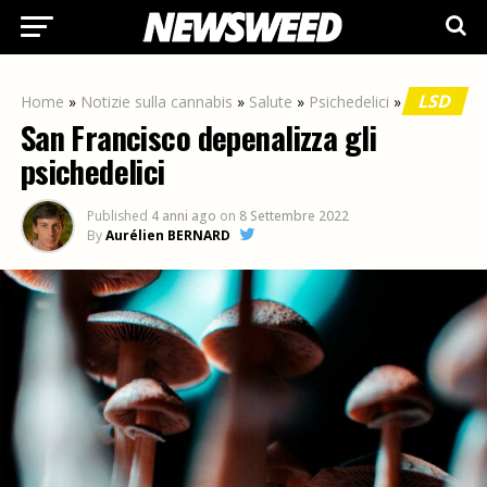
LSD
Home
»
Notizie sulla cannabis
»
Salute
»
Psichedelici
»
San Francisco depenalizza gli
psichedelici
Published
4 anni ago
on
8 Settembre 2022
By
Aurélien BERNARD