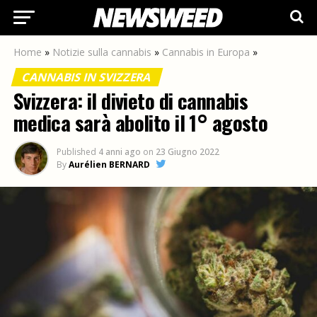
Home
»
Notizie sulla cannabis
»
Cannabis in Europa
»
CANNABIS IN SVIZZERA
Svizzera: il divieto di cannabis
medica sarà abolito il 1° agosto
Published
4 anni ago
on
23 Giugno 2022
By
Aurélien BERNARD