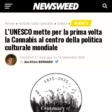
EVENTI
Home
»
Notizie sulla cannabis
»
Salute
»
L’UNESCO mette per la prima volta
la Cannabis al centro della politica
culturale mondiale
Published
11 mesi ago
on
16 Settembre 2025
By
Aurélien BERNARD