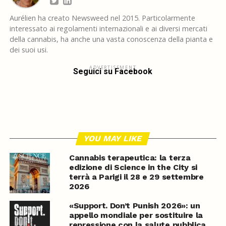
Aurélien ha creato Newsweed nel 2015. Particolarmente
interessato ai regolamenti internazionali e ai diversi mercati
della cannabis, ha anche una vasta conoscenza della pianta e
dei suoi usi.
ADVERTISEMENT
Seguici su Facebook
YOU MAY LIKE
Cannabis terapeutica: la terza
edizione di Science in the City si
terrà a Parigi il 28 e 29 settembre
2026
«Support. Don’t Punish 2026»: un
appello mondiale per sostituire la
repressione con la salute pubblica