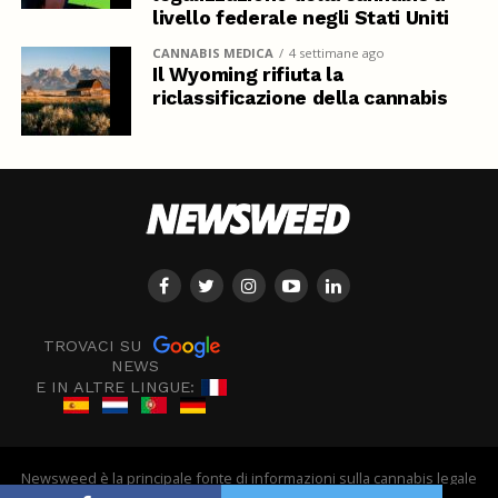
livello federale negli Stati Uniti
CANNABIS MEDICA
4 settimane ago
Il Wyoming rifiuta la
riclassificazione della cannabis
TROVACI SU
NEWS
E IN ALTRE LINGUE:
Newsweed è la principale fonte di informazioni sulla cannabis legale
in Europa - © Newsweed