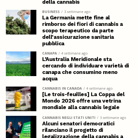
della cannabis
BUSINESS
3 settimane ago
La Germania mette fine al
rimborso dei fiori di cannabis a
scopo terapeutico da parte
dell’assicurazione sanitaria
pubblica
CANAPA
4 settimane ago
L’Australia Meridionale sta
cercando di individuare varietà di
canapa che consumino meno
acqua
CANNABIS IN CANADA
4 settimane ago
[Le trois-feuilles] La Coppa del
Mondo 2026 offre una vetrina
mondiale alla cannabis legale
CANNABIS NEGLI STATI UNITI
3 settimane ago
Alcuni senatori democratici
rilanciano il progetto di
legalizzazione della cannabis a