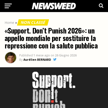
NON CLASSÉ
Home
»
«Support. Don’t Punish 2026»: un
appello mondiale per sostituire la
repressione con la salute pubblica
Published
1 mese ago
on
26 Giugno 2026
By
Aurélien BERNARD