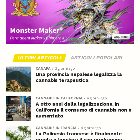
ULTIMI ARTICOLI
ARTICOLI POPOLARI
CANAPA
3 giorni ago
Una provincia nepalese legalizza la
cannabis terapeutica
CANNABIS IN CALIFORNIA
4 giorni ago
A otto anni dalla legalizzazione, in
California il consumo di cannabis non è
aumentato
CANNABIS IN FRANCIA
4 giorni ago
La Polinesia francese è finalmente
pronta a lanciare il suo programma