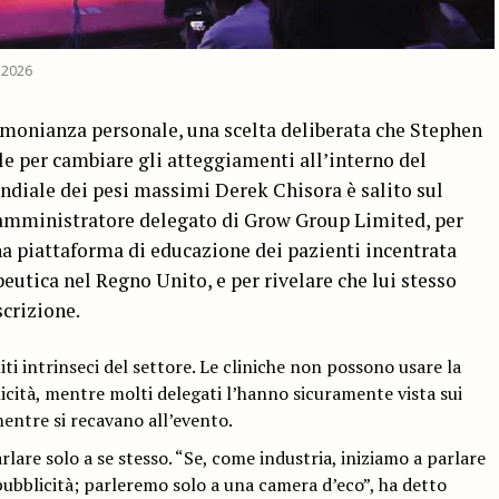
 2026
timonianza personale, una scelta deliberata che Stephen
 per cambiare gli atteggiamenti all’interno del
ondiale dei pesi massimi Derek Chisora è salito sul
 amministratore delegato di Grow Group Limited, per
na piattaforma di educazione dei pazienti incentrata
peutica nel Regno Unito, e per rivelare che lui stesso
crizione.
ti intrinseci del settore. Le cliniche non possono usare la
icità, mentre molti delegati l’hanno sicuramente vista sui
mentre si recavano all’evento.
arlare solo a se stesso. “Se, come industria, iniziamo a parlare
pubblicità; parleremo solo a una camera d’eco”, ha detto