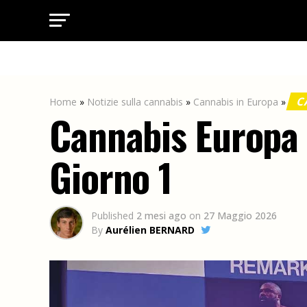
C
Home
»
Notizie sulla cannabis
»
Cannabis in Europa
»
Cannabis Europa 
Giorno 1
Published
2 mesi ago
on
27 Maggio 2026
By
Aurélien BERNARD