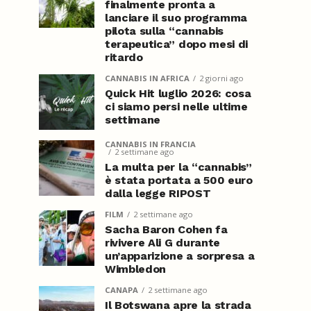
finalmente pronta a
lanciare il suo programma
pilota sulla “cannabis
terapeutica” dopo mesi di
ritardo
CANNABIS IN AFRICA
2 giorni ago
Quick Hit luglio 2026: cosa
ci siamo persi nelle ultime
settimane
CANNABIS IN FRANCIA
2 settimane ago
La multa per la “cannabis”
è stata portata a 500 euro
dalla legge RIPOST
FILM
2 settimane ago
Sacha Baron Cohen fa
rivivere Ali G durante
un’apparizione a sorpresa a
Wimbledon
CANAPA
2 settimane ago
Il Botswana apre la strada