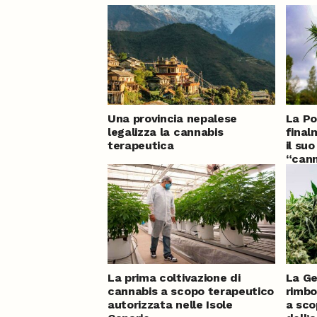
Una provincia nepalese
La Po
legalizza la cannabis
final
terapeutica
il su
“cann
mesi 
La prima coltivazione di
La Ge
cannabis a scopo terapeutico
rimbo
autorizzata nelle Isole
a sco