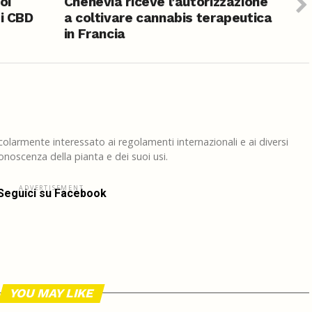
oi
Chenevia riceve l’autorizzazione
di CBD
a coltivare cannabis terapeutica
in Francia
larmente interessato ai regolamenti internazionali e ai diversi
noscenza della pianta e dei suoi usi.
ADVERTISEMENT
Seguici su Facebook
YOU MAY LIKE