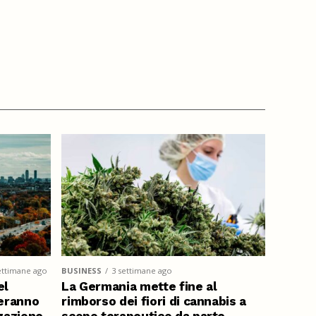
ettimane ago
BUSINESS
3 settimane ago
el
La Germania mette fine al
eranno
rimborso dei fiori di cannabis a
zzazione
scopo terapeutico da parte