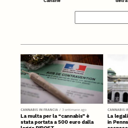
Canarie
dell’
pubbl
CANNABIS IN FRANCIA
3 settimane ago
CANNABIS I
La multa per la “cannabis” è
La legal
stata portata a 500 euro dalla
in Penns
legge RIPOST
sospeso