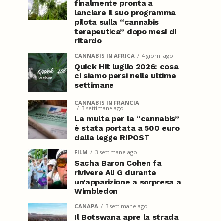
finalmente pronta a
lanciare il suo programma
pilota sulla “cannabis
terapeutica” dopo mesi di
ritardo
CANNABIS IN AFRICA
4 giorni ago
Quick Hit luglio 2026: cosa
ci siamo persi nelle ultime
settimane
CANNABIS IN FRANCIA
3 settimane ago
La multa per la “cannabis”
è stata portata a 500 euro
dalla legge RIPOST
FILM
3 settimane ago
Sacha Baron Cohen fa
rivivere Ali G durante
un’apparizione a sorpresa a
Wimbledon
CANAPA
3 settimane ago
Il Botswana apre la strada