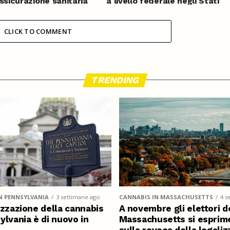
assicurazione sanitaria
a livello federale negli Stati
ica
Uniti
CLICK TO COMMENT
TRENDING
N PENNSYLVANIA
3 settimane ago
CANNABIS IN MASSACHUSETTS
4 s
izzazione della cannabis
A novembre gli elettori d
ylvania è di nuovo in
Massachusetts si esprim
sulla revoca della legali