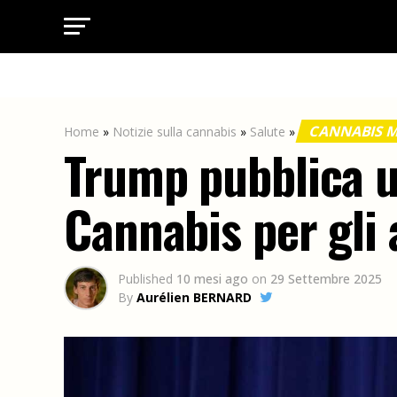
CANNABIS 
Home
»
Notizie sulla cannabis
»
Salute
»
Trump pubblica un
Cannabis per gli 
Published
10 mesi ago
on
29 Settembre 2025
By
Aurélien BERNARD